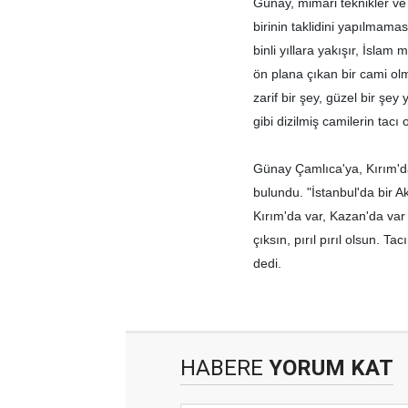
Günay, mimari teknikler ve
birinin taklidini yapılmama
binli yıllara yakışır, İslam
ön plana çıkan bir cami olm
zarif bir şey, güzel bir ş
gibi dizilmiş camilerin tacı
Günay Çamlıca'ya, Kırım'da
bulundu. "İstanbul'da bir 
Kırım'da var, Kazan'da var
çıksın, pırıl pırıl olsun. T
dedi.
HABERE
YORUM KAT