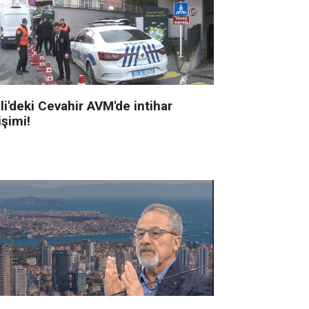
li'deki Cevahir AVM'de intihar
işimi!