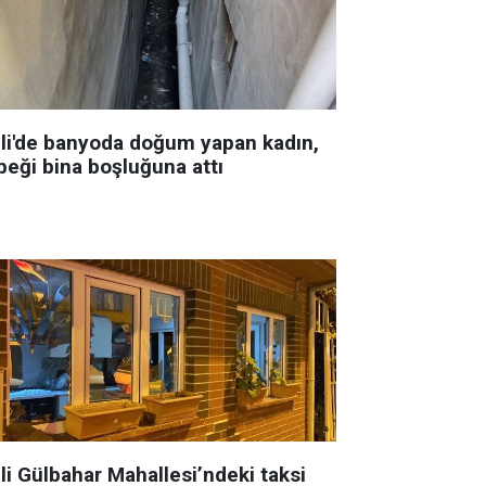
şli'de banyoda doğum yapan kadın,
beği bina boşluğuna attı
li Gülbahar Mahallesi’ndeki taksi