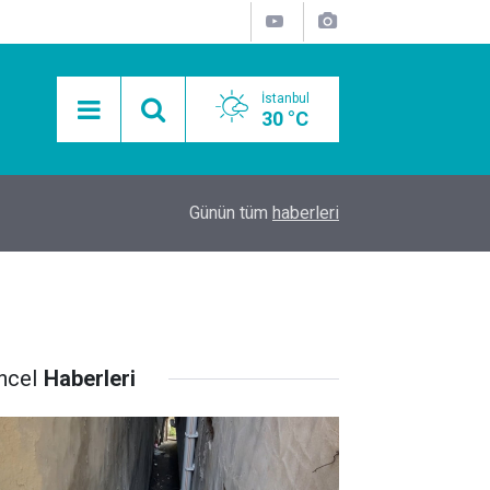
İstanbul
30 °C
15:11
Mobil Araçlarla Hayır Lokması Dağıtımının Avanta
Günün tüm
haberleri
ncel
Haberleri