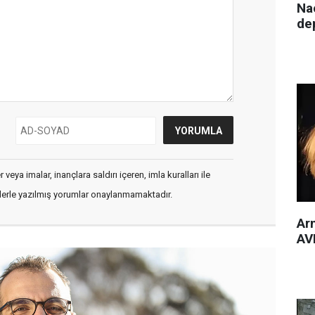
Nac
de
veya imalar, inançlara saldırı içeren, imla kuralları ile
flerle yazılmış yorumlar onaylanmamaktadır.
Arm
AVM