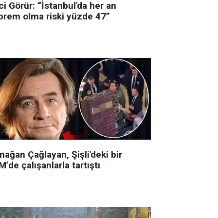
i Görür: “İstanbul'da her an
prem olma riski yüzde 47”
ağan Çağlayan, Şişli'deki bir
’de çalışanlarla tartıştı