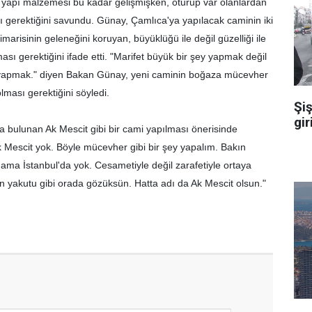
 yapı malzemesi bu kadar gelişmişken, oturup var olanlardan
sı gerektiğini savundu. Günay, Çamlıca'ya yapılacak caminin iki
 mimarisinin geleneğini koruyan, büyüklüğü ile değil güzelliği ile
ası gerektiğini ifade etti. "Marifet büyük bir şey yapmak değil
ey yapmak." diyen Bakan Günay, yeni caminin boğaza mücevher
 olması gerektiğini söyledi.
Şiş
gir
 bulunan Ak Mescit gibi bir cami yapılması önerisinde
Ak Mescit yok. Böyle mücevher gibi bir şey yapalım. Bakın
 ama İstanbul'da yok. Cesametiyle değil zarafetiyle ortaya
acın yakutu gibi orada gözüksün. Hatta adı da Ak Mescit olsun."