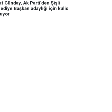
t Günday, Ak Parti’den Şişli
ediye Başkan adaylığı için kulis
pıyor