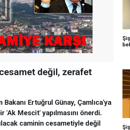
Şi
be
 cesamet değil, zerafet
m Bakanı Ertuğrul Günay, Çamlıca'ya
bir 'Ak Mescit' yapılmasını önerdi.
ılacak caminin cesametiyle değil
Şiş