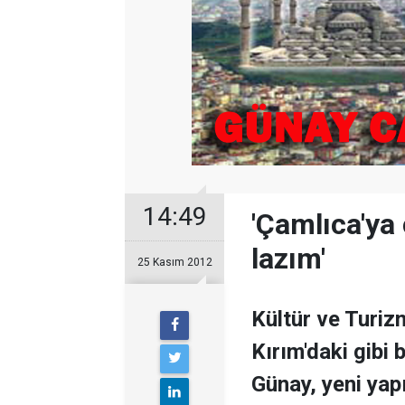
14:49
'Çamlıca'ya
lazım'
25 Kasım 2012
Kültür ve Turiz
Kırım'daki gibi 
Günay, yeni yap