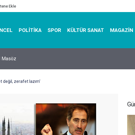
itene Ekle
NCEL
POLITIKA
SPOR
KÜLTÜR SANAT
MAGAZIN
hirbazı ile Estetik, Dayanıklı ve Çevre Dostu Ambalaj
 değil, zerafet lazım'
Gü