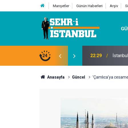
Manşetler
Günün Haberleri
Arşiv
S
GÜ
24
07:32
Kutu Si
Anasayfa
Güncel
'Çamlıca'ya cesamet