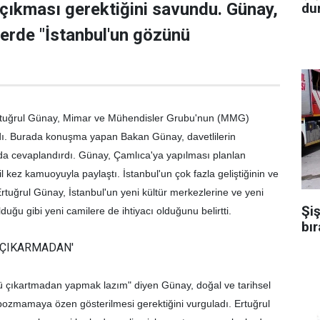
 çıkması gerektiğini savundu. Günay,
dur
lerde "İstanbul'un gözünü
Ertuğrul Günay, Mimar ve Mühendisler Grubu'nun (MMG)
tıldı. Burada konuşma yapan Bakan Günay, davetlilerin
 da cevaplandırdı. Günay, Çamlıca'ya yapılması planlan
e il kez kamuoyuyla paylaştı. İstanbul'un çok fazla geliştiğinin ve
rtuğrul Günay, İstanbul'un yeni kültür merkezlerine ve yeni
Şiş
lduğu gibi yeni camilere de ihtiyacı olduğunu belirtti.
bır
 ÇIKARMADAN'
ü çıkartmadan yapmak lazım" diyen Günay, doğal ve tarihsel
 bozmamaya özen gösterilmesi gerektiğini vurguladı. Ertuğrul