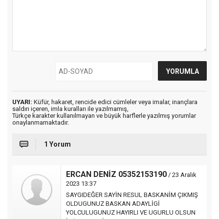
UYARI:
Küfür, hakaret, rencide edici cümleler veya imalar, inançlara
saldırı içeren, imla kuralları ile yazılmamış,
Türkçe karakter kullanılmayan ve büyük harflerle yazılmış yorumlar
onaylanmamaktadır.
1 Yorum
ERCAN DENİZ 05352153190
/ 23 Aralık
2023 13:37
SAYGIDEĞER SAYİN RESUL BASKANİM ÇIKMIŞ
OLDUGUNUZ BASKAN ADAYLİGİ
YOLCULUGUNUZ HAYIRLI VE UGURLU OLSUN