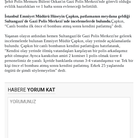
Şehit Polis Memuru Bülent Özkan'ın Gazi Polis Merkezi'nde görevli olduğu
evlilik hazırlıkları ve 1 hafta sonra evleneceği belirtildi.
İstanbul Emniyet Müdürü Hüseyin Çapkın, patlamanın meydana geldiği
Sultangazi'de Gazi Polis Merkezi'nde incelemelerde bulundu.
Çapkın,
“Canlı bomba ilk önce el bombası atmış sonra kendini patlatmış” dedi.
Yaşanan olayın ardından hemen Sultangazi'de Gazi Polis Merkezi'ne gelerek
incelemelerde bulunan Emniyet Müdür Çapkın, olay yerinde açıklamalarda
bulundu. Çapkın bir canlı bombanın kendini patlattığını hatırlatarak,
“Kendisi olay yerinde ölmüş vatandaşları karşılayan bir polis arkadaşımız
şehit olmuştur. Ayrıca karakolun amiri 2 komiser 1 polis olmak üzere 4
personelimiz de yaralı. İçeride banklarda oturan 3-4 vatandaşımız var. Tek bir
kişi önce el bombası atmış sonra kendini patlatmış. Erkek 25 yaşlarında
örgütü de şimdi söylemeyelim” dedi.
HABERE
YORUM KAT