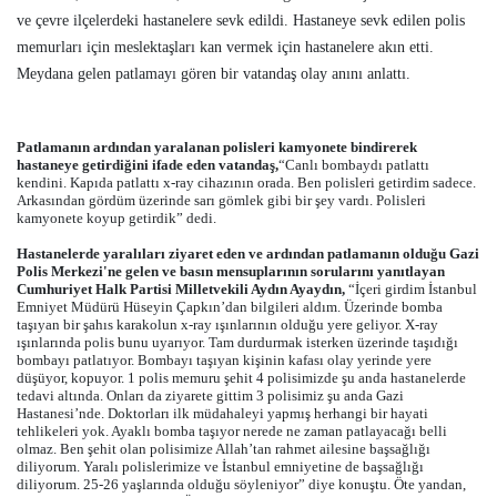
ve çevre ilçelerdeki hastanelere sevk edildi. Hastaneye sevk edilen polis
memurları için meslektaşları kan vermek için hastanelere akın etti.
Meydana gelen patlamayı gören bir vatandaş olay anını anlattı.
Patlamanın ardından yaralanan polisleri kamyonete bindirerek
hastaneye getirdiğini ifade eden vatandaş,
“Canlı bombaydı patlattı
kendini. Kapıda patlattı x-ray cihazının orada. Ben polisleri getirdim sadece.
Arkasından gördüm üzerinde sarı gömlek gibi bir şey vardı. Polisleri
kamyonete koyup getirdik” dedi.
Hastanelerde yaralıları ziyaret eden ve ardından patlamanın olduğu Gazi
Polis Merkezi'ne gelen ve basın mensuplarının sorularını yanıtlayan
Cumhuriyet Halk Partisi Milletvekili Aydın Ayaydın,
“İçeri girdim İstanbul
Emniyet Müdürü Hüseyin Çapkın’dan bilgileri aldım. Üzerinde bomba
taşıyan bir şahıs karakolun x-ray ışınlarının olduğu yere geliyor. X-ray
ışınlarında polis bunu uyarıyor. Tam durdurmak isterken üzerinde taşıdığı
bombayı patlatıyor. Bombayı taşıyan kişinin kafası olay yerinde yere
düşüyor, kopuyor. 1 polis memuru şehit 4 polisimizde şu anda hastanelerde
tedavi altında. Onları da ziyarete gittim 3 polisimiz şu anda Gazi
Hastanesi’nde. Doktorları ilk müdahaleyi yapmış herhangi bir hayati
tehlikeleri yok. Ayaklı bomba taşıyor nerede ne zaman patlayacağı belli
olmaz. Ben şehit olan polisimize Allah’tan rahmet ailesine başsağlığı
diliyorum. Yaralı polislerimize ve İstanbul emniyetine de başsağlığı
diliyorum. 25-26 yaşlarında olduğu söyleniyor” diye konuştu. Öte yandan,