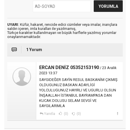
UYARI:
Küfür, hakaret, rencide edici cümleler veya imalar, inançlara
saldırı içeren, imla kuralları ile yazılmamış,
Türkçe karakter kullanılmayan ve büyük harflerle yazılmış yorumlar
onaylanmamaktadır.
1 Yorum
ERCAN DENİZ 05352153190
/ 23 Aralık
2023 13:37
SAYGIDEĞER SAYİN RESUL BASKANİM ÇIKMIŞ
OLDUGUNUZ BASKAN ADAYLİGİ
YOLCULUGUNUZ HAYIRLI VE UGURLU OLSUN
İNŞAALLAH İSTANBUL BAYRAMPASA DAN
KUCAK DOLUSU SELAM SEVGİ VE
SAYGILARIMLA
Yanıtla
(0)
(0)