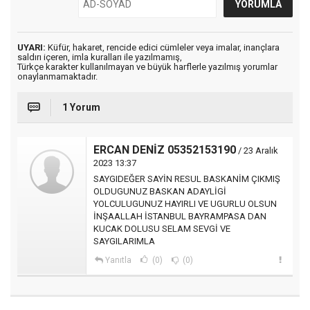
UYARI:
Küfür, hakaret, rencide edici cümleler veya imalar, inançlara
saldırı içeren, imla kuralları ile yazılmamış,
Türkçe karakter kullanılmayan ve büyük harflerle yazılmış yorumlar
onaylanmamaktadır.
1 Yorum
ERCAN DENİZ 05352153190
/ 23 Aralık
2023 13:37
SAYGIDEĞER SAYİN RESUL BASKANİM ÇIKMIŞ
OLDUGUNUZ BASKAN ADAYLİGİ
YOLCULUGUNUZ HAYIRLI VE UGURLU OLSUN
İNŞAALLAH İSTANBUL BAYRAMPASA DAN
KUCAK DOLUSU SELAM SEVGİ VE
SAYGILARIMLA
Yanıtla
(0)
(0)