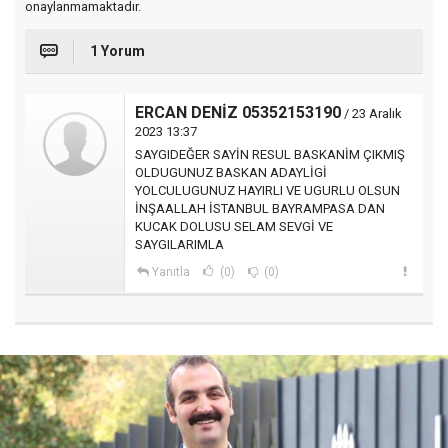
onaylanmamaktadır.
1 Yorum
ERCAN DENİZ 05352153190
/ 23 Aralık
2023 13:37
SAYGIDEĞER SAYİN RESUL BASKANİM ÇIKMIŞ
OLDUGUNUZ BASKAN ADAYLİGİ
YOLCULUGUNUZ HAYIRLI VE UGURLU OLSUN
İNŞAALLAH İSTANBUL BAYRAMPASA DAN
KUCAK DOLUSU SELAM SEVGİ VE
SAYGILARIMLA
Yanıtla
(0)
(0)