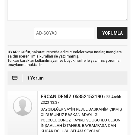
UYARI:
Küfür, hakaret, rencide edici cümleler veya imalar, inançlara
saldırı içeren, imla kuralları ile yazılmamış,
Türkçe karakter kullanılmayan ve büyük harflerle yazılmış yorumlar
onaylanmamaktadır.
1 Yorum
ERCAN DENİZ 05352153190
/ 23 Aralık
2023 13:37
SAYGIDEĞER SAYİN RESUL BASKANİM ÇIKMIŞ
OLDUGUNUZ BASKAN ADAYLİGİ
YOLCULUGUNUZ HAYIRLI VE UGURLU OLSUN
İNŞAALLAH İSTANBUL BAYRAMPASA DAN
KUCAK DOLUSU SELAM SEVGİ VE