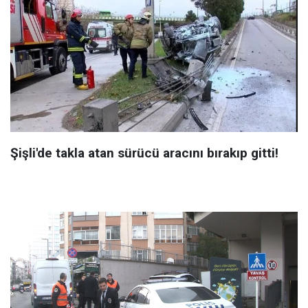
Şişli'de takla atan sürücü aracını bırakıp gitti!