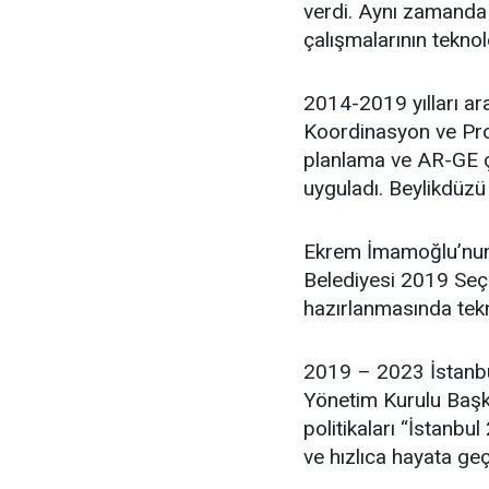
verdi. Aynı zamanda 
çalışmalarının teknol
2014-2019 yılları ar
Koordinasyon ve Proj
planlama ve AR-GE ça
uyguladı. Beylikdüzü
Ekrem İmamoğlu’nun 
Belediyesi 2019 Seçim
hazırlanmasında tekn
2019 – 2023 İstanbu
Yönetim Kurulu Başka
politikaları “İstanbul
ve hızlıca hayata geç