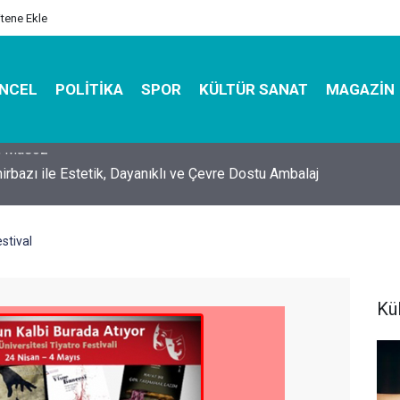
itene Ekle
NCEL
POLITIKA
SPOR
KÜLTÜR SANAT
MAGAZIN
hirbazı ile Estetik, Dayanıklı ve Çevre Dostu Ambalaj
stival
Kü