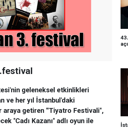
43.
açı
.festival
si'nin geleneksel etkinlikleri
n ve her yıl İstanbul'daki
r araya getiren '''Tiyatro Festivali'',
ek ''Cadı Kazanı'' adlı oyun ile
İs