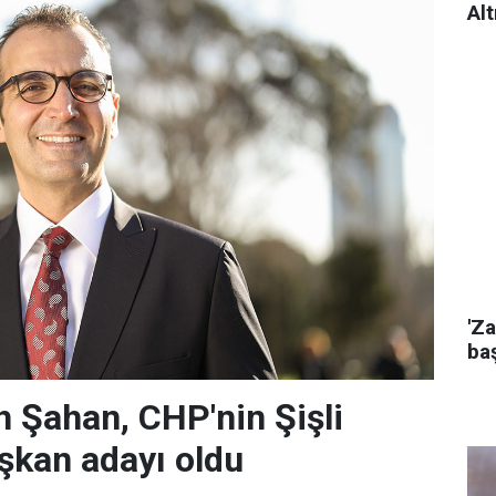
Alt
'Za
baş
 Şahan, CHP'nin Şişli
şkan adayı oldu