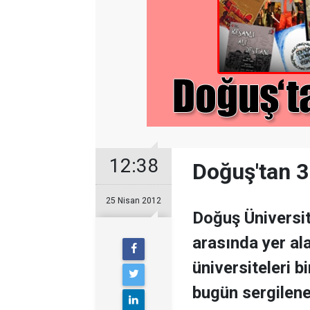
12:38
Doğuş'tan 3
25 Nisan 2012
Doğuş Üniversite
arasında yer ala
üniversiteleri bi
bugün sergilenec