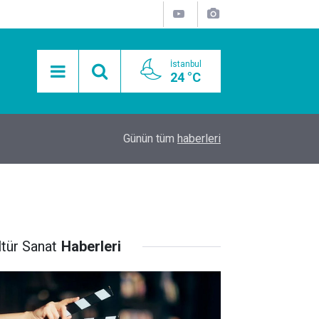
İstanbul
24 °C
15:11
Mobil Araçlarla Hayır Lokması Dağıtımının Avanta
Günün tüm
haberleri
ltür Sanat
Haberleri