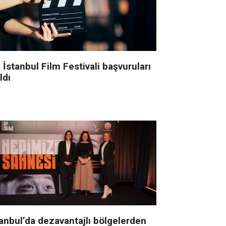
 İstanbul Film Festivali başvuruları
ldı
tanbul’da dezavantajlı bölgelerden