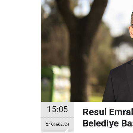
15:05
Resul Emrah
Belediye Ba
27 Ocak 2024