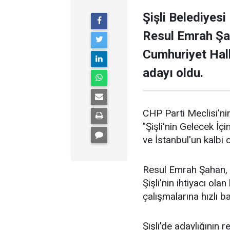
Şişli Belediyesi
Resul Emrah Şa
Cumhuriyet Halk
adayı oldu.
CHP Parti Meclisi'nin
"Şişli'nin Gelecek İçi
ve İstanbul'un kalbi ol
Resul Emrah Şahan, Ş
Şişli'nin ihtiyacı ola
çalışmalarına hızlı b
Şişli’de adaylığının