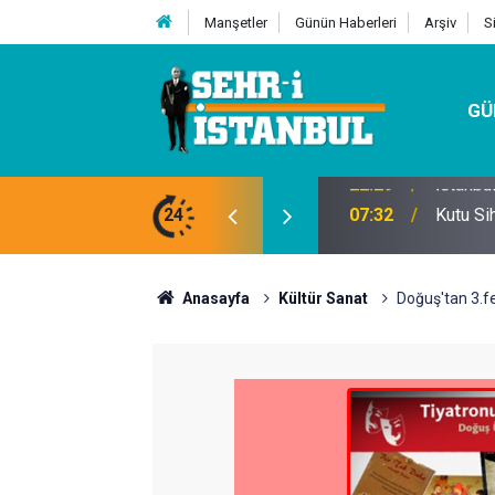
Manşetler
Günün Haberleri
Arşiv
S
GÜ
24
07:32
Kutu Si
Anasayfa
Kültür Sanat
Doğuş'tan 3.fe