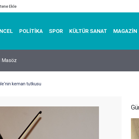
itene Ekle
NCEL
POLITIKA
SPOR
KÜLTÜR SANAT
MAGAZIN
hirbazı ile Estetik, Dayanıklı ve Çevre Dostu Ambalaj
le'nin keman tutkusu
Gü