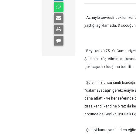
Azmiyle çevresindekileri kend
yaptığı açıklamada, 3 çocuğu
Beylikdüzü 75. Yıl Cumhuriyet 
Şule'nin ilköğretimini de kayna
çok başarılı olduğunu belirtti.
Şule'nin 3'üncü sınıfı bitirdi
''çalamayacağı'' gerekçesiyle a
daha atlattık ve her seferinde
biraz kendi kendine biraz da b
görünce de Beylikdüzü Halk Eğ
Şule'yi kursa yazdırırken eğit