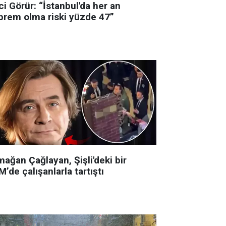
i Görür: “İstanbul'da her an
prem olma riski yüzde 47”
ağan Çağlayan, Şişli'deki bir
’de çalışanlarla tartıştı