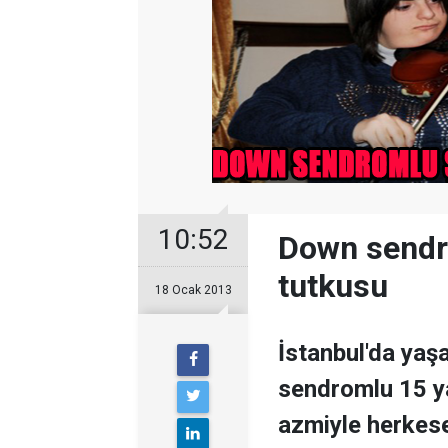
10:52
Down sendr
tutkusu
18 Ocak 2013
İstanbul'da yaş
sendromlu 15 ya
azmiyle herkese