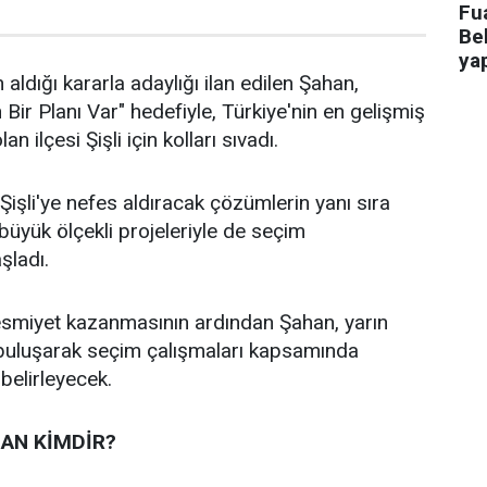
Fua
Bel
ya
 aldığı kararla adaylığı ilan edilen Şahan,
n Bir Planı Var" hedefiyle, Türkiye'nin en gelişmiş
an ilçesi Şişli için kolları sıvadı.
işli'ye nefes aldıracak çözümlerin yanı sıra
n büyük ölçekli projeleriyle de seçim
aşladı.
 resmiyet kazanmasının ardından Şahan, yarın
 buluşarak seçim çalışmaları kapsamında
 belirleyecek.
AN KİMDİR?