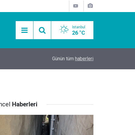
İstanbul
26 °C
15:11
Mobil Araçlarla Hayır Lokması Dağıtımının Avanta
Günün tüm
haberleri
ncel
Haberleri