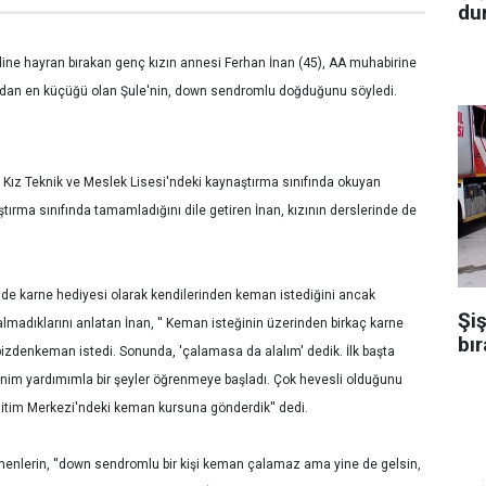
dur
ine hayran bırakan genç kızın annesi Ferhan İnan (45), AA muhabirine
ndan en küçüğü olan Şule'nin, down sendromlu doğduğunu söyledi.
Kız Teknik ve Meslek Lisesi'ndeki kaynaştırma sınıfında okuyan
ştırma sınıfında tamamladığını dile getiren İnan, kızının derslerinde de
ğinde karne hediyesi olarak kendilerinden keman istediğini ancak
Şiş
lmadıklarını anlatan İnan, '' Keman isteğinin üzerinden birkaç karne
bır
 bizdenkeman istedi. Sonunda, 'çalamasa da alalım' dedik. İlk başta
enim yardımımla bir şeyler öğrenmeye başladı. Çok hevesli olduğunu
itim Merkezi'ndeki keman kursuna gönderdik'' dedi.
menlerin, ''down sendromlu bir kişi keman çalamaz ama yine de gelsin,