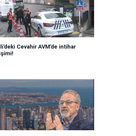
li'deki Cevahir AVM'de intihar
işimi!