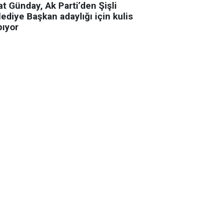
t Günday, Ak Parti’den Şişli
ediye Başkan adaylığı için kulis
pıyor