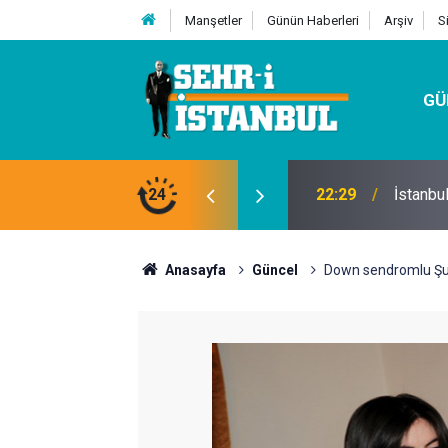
Manşetler
Günün Haberleri
Arşiv
S
GÜ
24
07:32
Kutu Si
Anasayfa
Güncel
Down sendromlu Şu