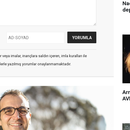
Nac
de
veya imalar, inançlara saldırı içeren, imla kuralları ile
flerle yazılmış yorumlar onaylanmamaktadır.
Arm
AVM