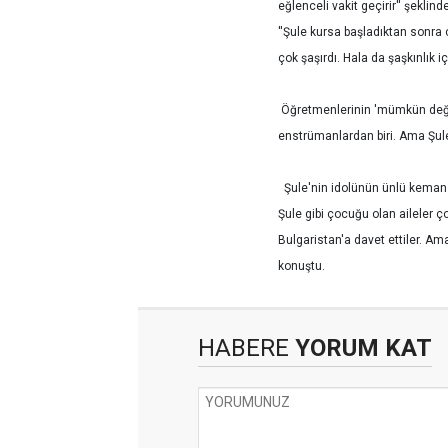
eğlenceli vakit geçirir'' şeklin
''Şule kursa başladıktan sonra 
çok şaşırdı. Hala da şaşkınlık i
Öğretmenlerinin 'mümkün değil
enstrümanlardan biri. Ama Şule 
Şule'nin idolünün ünlü keman 
Şule gibi çocuğu olan aileler ç
Bulgaristan'a davet ettiler. A
konuştu.
HABERE
YORUM KAT