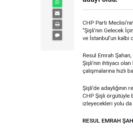
CHP Parti Meclisi'nin
"Şişli'nin Gelecek İçi
ve İstanbul'un kalbi ol
Resul Emrah Şahan, Ş
Şişli'nin ihtiyacı ola
çalışmalarına hızlı b
Şişli’de adaylığının
CHP Şişli örgütüyle
izleyecekleri yolu da
RESUL EMRAH ŞAH