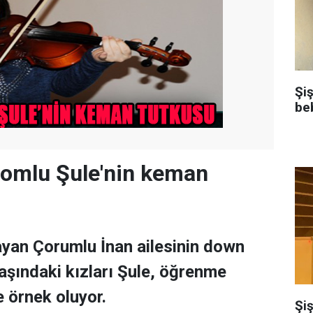
Şi
be
omlu Şule'nin keman
ayan Çorumlu İnan ailesinin down
şındaki kızları Şule, öğrenme
 örnek oluyor.
Şiş