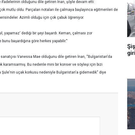
de ifadelerinin olduğunu dile getiren İnan, şöyle devam etti:
çok mutlu oldu. Parçaları notaları ile çalmaya başlayınca eğitmenleri de
çerisindeler. Azimli olduğu için çok çabuk öğreniyor.
, yapamaz' dediği bir şeyi başardı. Keman, çalması zor
bunu başardığına göre herkes yapabilir.''
Şiş
gir
sanatçısı Vanessa Mae olduğunu dile getiren İnan, ''Bulgaristan'da
ok karamsarmış. Bu nedenle mini bir konser ve söyleşi için bizi
ma Şule'nin uçak korkusu nedeniyle Bulgaristan'a gidemedik'' diye