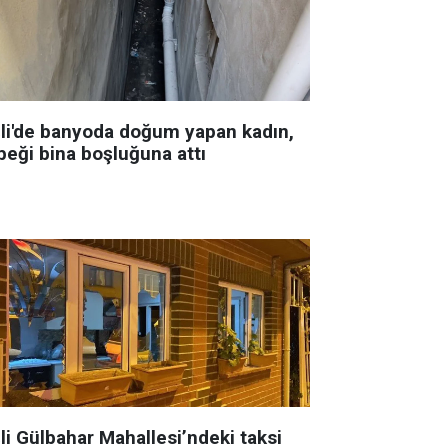
şli'de banyoda doğum yapan kadın,
beği bina boşluğuna attı
li Gülbahar Mahallesi’ndeki taksi