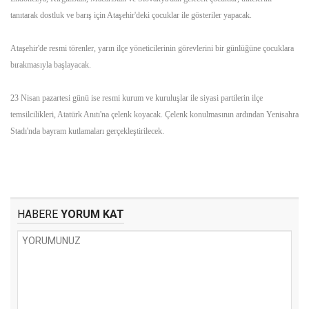
tanıtarak dostluk ve barış için Ataşehir'deki çocuklar ile gösteriler yapacak.
Ataşehir'de resmi törenler, yarın ilçe yöneticilerinin görevlerini bir günlüğüne çocuklara
bırakmasıyla başlayacak.
23 Nisan pazartesi günü ise resmi kurum ve kuruluşlar ile siyasi partilerin ilçe
temsilcilikleri, Atatürk Anıtı'na çelenk koyacak. Çelenk konulmasının ardından Yenisahra
Stadı'nda bayram kutlamaları gerçekleştirilecek.
HABERE
YORUM KAT