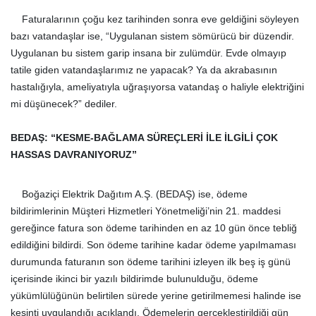
Faturalarının çoğu kez tarihinden sonra eve geldiğini söyleyen
bazı vatandaşlar ise, “Uygulanan sistem sömürücü bir düzendir.
Uygulanan bu sistem garip insana bir zulümdür. Evde olmayıp
tatile giden vatandaşlarımız ne yapacak? Ya da akrabasının
hastalığıyla, ameliyatıyla uğraşıyorsa vatandaş o haliyle elektriğini
mi düşünecek?” dediler.
BEDAŞ: “KESME-BAĞLAMA SÜREÇLERİ İLE İLGİLİ ÇOK
HASSAS DAVRANIYORUZ”
Boğaziçi Elektrik Dağıtım A.Ş. (BEDAŞ) ise, ödeme
bildirimlerinin Müşteri Hizmetleri Yönetmeliği’nin 21. maddesi
gereğince fatura son ödeme tarihinden en az 10 gün önce tebliğ
edildiğini bildirdi. Son ödeme tarihine kadar ödeme yapılmaması
durumunda faturanın son ödeme tarihini izleyen ilk beş iş günü
içerisinde ikinci bir yazılı bildirimde bulunulduğu, ödeme
yükümlülüğünün belirtilen sürede yerine getirilmemesi halinde ise
kesinti uygulandığı açıklandı. Ödemelerin gerçekleştirildiği gün