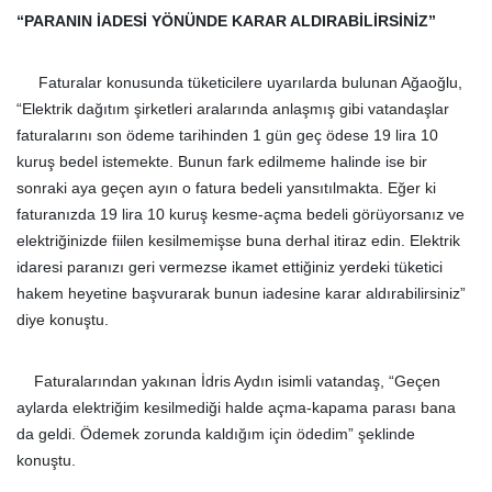
“PARANIN İADESİ YÖNÜNDE KARAR ALDIRABİLİRSİNİZ”
Faturalar konusunda tüketicilere uyarılarda bulunan Ağaoğlu,
“Elektrik dağıtım şirketleri aralarında anlaşmış gibi vatandaşlar
faturalarını son ödeme tarihinden 1 gün geç ödese 19 lira 10
kuruş bedel istemekte. Bunun fark edilmeme halinde ise bir
sonraki aya geçen ayın o fatura bedeli yansıtılmakta. Eğer ki
faturanızda 19 lira 10 kuruş kesme-açma bedeli görüyorsanız ve
elektriğinizde fiilen kesilmemişse buna derhal itiraz edin. Elektrik
idaresi paranızı geri vermezse ikamet ettiğiniz yerdeki tüketici
hakem heyetine başvurarak bunun iadesine karar aldırabilirsiniz”
diye konuştu.
Faturalarından yakınan İdris Aydın isimli vatandaş, “Geçen
aylarda elektriğim kesilmediği halde açma-kapama parası bana
da geldi. Ödemek zorunda kaldığım için ödedim” şeklinde
konuştu.