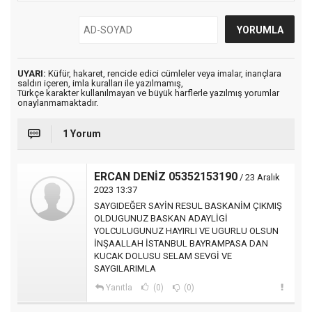
UYARI:
Küfür, hakaret, rencide edici cümleler veya imalar, inançlara
saldırı içeren, imla kuralları ile yazılmamış,
Türkçe karakter kullanılmayan ve büyük harflerle yazılmış yorumlar
onaylanmamaktadır.
1 Yorum
ERCAN DENİZ 05352153190
/ 23 Aralık
2023 13:37
SAYGIDEĞER SAYİN RESUL BASKANİM ÇIKMIŞ
OLDUGUNUZ BASKAN ADAYLİGİ
YOLCULUGUNUZ HAYIRLI VE UGURLU OLSUN
İNŞAALLAH İSTANBUL BAYRAMPASA DAN
KUCAK DOLUSU SELAM SEVGİ VE
SAYGILARIMLA
Yanıtla
(0)
(0)