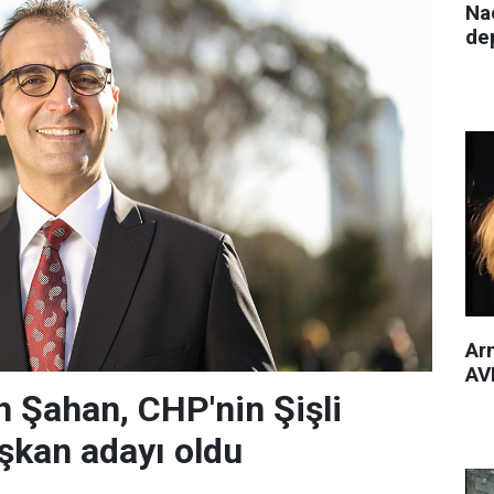
Nac
de
Arm
AVM
 Şahan, CHP'nin Şişli
şkan adayı oldu