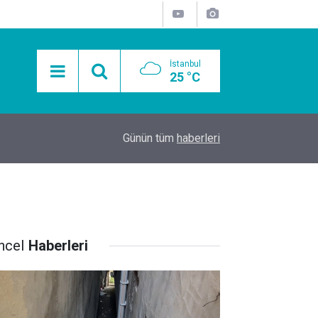
İstanbul
25 °C
15:11
Mobil Araçlarla Hayır Lokması Dağıtımının Avanta
Günün tüm
haberleri
ncel
Haberleri