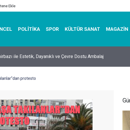
itene Ekle
NCEL
POLITIKA
SPOR
KÜLTÜR SANAT
MAGAZIN
hirbazı ile Estetik, Dayanıklı ve Çevre Dostu Ambalaj
ılanlar''dan protesto
Gü