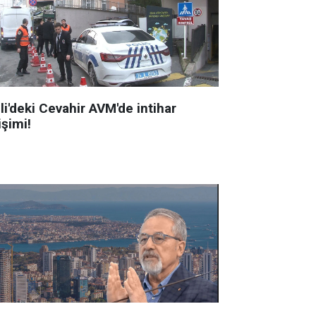
li'deki Cevahir AVM'de intihar
işimi!