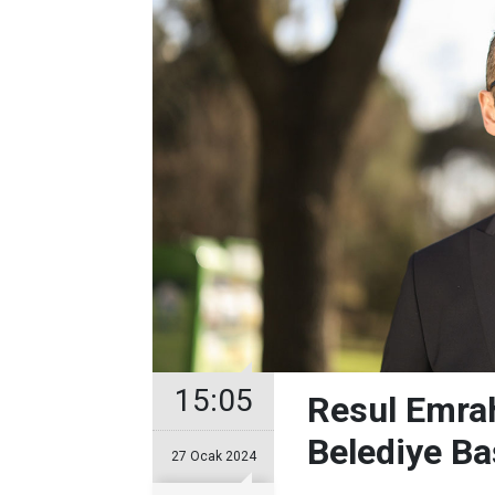
15:05
Resul Emrah
Belediye Ba
27 Ocak 2024