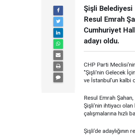
Şişli Belediyesi
Resul Emrah Şa
Cumhuriyet Halk
adayı oldu.
CHP Parti Meclisi'nin
"Şişli'nin Gelecek İçi
ve İstanbul'un kalbi ol
Resul Emrah Şahan, Ş
Şişli'nin ihtiyacı ola
çalışmalarına hızlı b
Şişli’de adaylığının