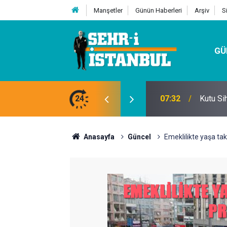
Manşetler
Günün Haberleri
Arşiv
S
GÜ
24
07:32
Kutu Si
Anasayfa
Güncel
Emeklilikte yaşa tak