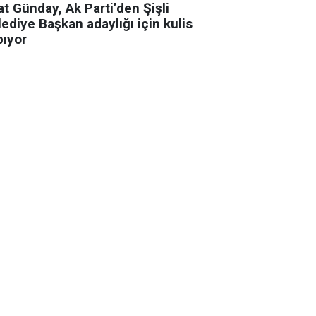
t Günday, Ak Parti’den Şişli
ediye Başkan adaylığı için kulis
pıyor