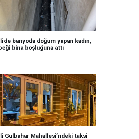
şli'de banyoda doğum yapan kadın,
beği bina boşluğuna attı
li Gülbahar Mahallesi’ndeki taksi