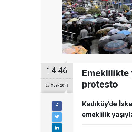
14:46
Emeklilikte 
protesto
27 Ocak 2013
Kadıköy'de İske
emeklilik yaşıyl