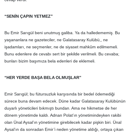
“SENİN ÇAPIN YETMEZ”
Bu Emir Sarıgül beni unutmuş galiba. Ya da halledememiş. Bu
yaşananlara ne gazeteciler, ne Galatasaray Kulübü,, ne
işadamları, ne seçmenler, ne de siyaset mahkûm edilmemeli.
Bunu edenlere de cevabı sert bir şekilde verilmeli. Bu cevaba;
bunları bizim başımıza bela edenleri de eklemeli.
“HER YERDE BAŞA BELA OLMUŞLAR”
Emir Sarıgül; bu fütursuzluk karşısında bir bedel ödemediği
sürece buna devam edecek. Düne kadar Galatasaray Kulübünün
duyarlı yöneticileri bıkmıştı bundan. Ama ne hikmetse de her
dönem yönetimde kaldı. Adnan Polat’ın yönetimindeyken rakibi
olan Ünal Aysal’ın yönetimine girebilecek kadar pişkin biri. Ünal
Aysal’ın da sonradan Emir’i neden yönetime aldığı, ortaya çıkan