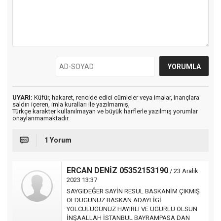
UYARI:
Küfür, hakaret, rencide edici cümleler veya imalar, inançlara
saldırı içeren, imla kuralları ile yazılmamış,
Türkçe karakter kullanılmayan ve büyük harflerle yazılmış yorumlar
onaylanmamaktadır.
1 Yorum
ERCAN DENİZ 05352153190
/ 23 Aralık
2023 13:37
SAYGIDEĞER SAYİN RESUL BASKANİM ÇIKMIŞ
OLDUGUNUZ BASKAN ADAYLİGİ
YOLCULUGUNUZ HAYIRLI VE UGURLU OLSUN
İNŞAALLAH İSTANBUL BAYRAMPASA DAN