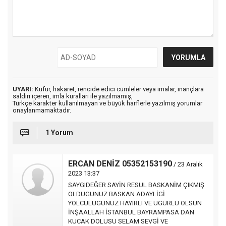
UYARI:
Küfür, hakaret, rencide edici cümleler veya imalar, inançlara
saldırı içeren, imla kuralları ile yazılmamış,
Türkçe karakter kullanılmayan ve büyük harflerle yazılmış yorumlar
onaylanmamaktadır.
1 Yorum
ERCAN DENİZ 05352153190
/ 23 Aralık
2023 13:37
SAYGIDEĞER SAYİN RESUL BASKANİM ÇIKMIŞ
OLDUGUNUZ BASKAN ADAYLİGİ
YOLCULUGUNUZ HAYIRLI VE UGURLU OLSUN
İNŞAALLAH İSTANBUL BAYRAMPASA DAN
KUCAK DOLUSU SELAM SEVGİ VE