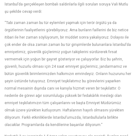
İstanbul’da gerçekleşen bombalı saldırılarla ilgili sorulan soruya Vali Mutlu
şu şekilde cevap verdi:
“Tabi zaman zaman bu tür eylemleri yapmak için terör örgütü ya da
örgütlerinin faaliyetlerini görebiliyoruz. Ama bunların faillerini de biz netice
itibari ile her zaman söylüyorum, bir müddet sonra yakalıyoruz. Dolayısı ile
çok ender de olsa zaman zaman bu tür girişimlerde bulunanlara İstanbul’da
emniyetimiz, güvenlik güçlerimiz yoğun takiplerini sürdürerek fırsat
vermemek için yoğun bir gayret gösteriyor ve çalışıyorlar. Biz bu şehrin,
güvenli, huzurlu olması için 24 saat emniyet güçlerimiz, jandarmamız ve
bütün güvenlik birimlerimizden halkımızın emrindeyiz. Onların huzurunu her
şeyin üstünde tutuyoruz. Emniyet teşkilatımız bu görevlerini yaparken
normal mesainin dışında canı ve kanıyla hizmet veren bir teşkilattır. O
nedenle de görevi ağır sorumluluğu yüksek bir fedakârlık mesleği olan
emniyet teşkilatımızın tüm çalışanlarını ve başta Emniyet Müdürümüz
olmak üzere yürekten kutluyorum. Haftalarının hayırlı olmasını yürekten
diliyorum. Farklı etkinliklerde İstanbul’umuzda, İstanbullularla birlikte
olacaklar. Programlarda da kendilerine başarılar diliyorum.”