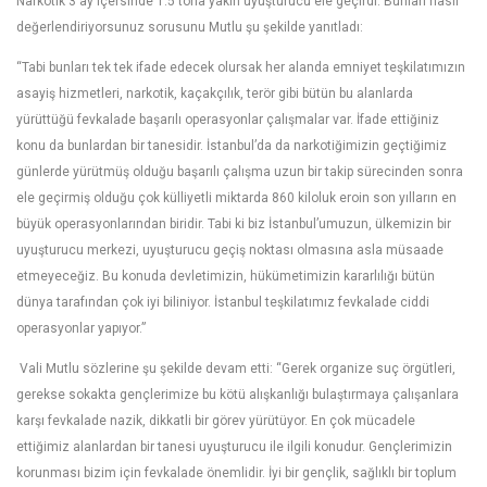
Narkotik 3 ay içersinde 1.5 tona yakın uyuşturucu ele geçirdi. Bunları nasıl
değerlendiriyorsunuz sorusunu Mutlu şu şekilde yanıtladı:
“Tabi bunları tek tek ifade edecek olursak her alanda emniyet teşkilatımızın
asayiş hizmetleri, narkotik, kaçakçılık, terör gibi bütün bu alanlarda
yürüttüğü fevkalade başarılı operasyonlar çalışmalar var. İfade ettiğiniz
konu da bunlardan bir tanesidir. İstanbul’da da narkotiğimizin geçtiğimiz
günlerde yürütmüş olduğu başarılı çalışma uzun bir takip sürecinden sonra
ele geçirmiş olduğu çok külliyetli miktarda 860 kiloluk eroin son yılların en
büyük operasyonlarından biridir. Tabi ki biz İstanbul’umuzun, ülkemizin bir
uyuşturucu merkezi, uyuşturucu geçiş noktası olmasına asla müsaade
etmeyeceğiz. Bu konuda devletimizin, hükümetimizin kararlılığı bütün
dünya tarafından çok iyi biliniyor. İstanbul teşkilatımız fevkalade ciddi
operasyonlar yapıyor.”
Vali Mutlu sözlerine şu şekilde devam etti: “Gerek organize suç örgütleri,
gerekse sokakta gençlerimize bu kötü alışkanlığı bulaştırmaya çalışanlara
karşı fevkalade nazik, dikkatli bir görev yürütüyor. En çok mücadele
ettiğimiz alanlardan bir tanesi uyuşturucu ile ilgili konudur. Gençlerimizin
korunması bizim için fevkalade önemlidir. İyi bir gençlik, sağlıklı bir toplum