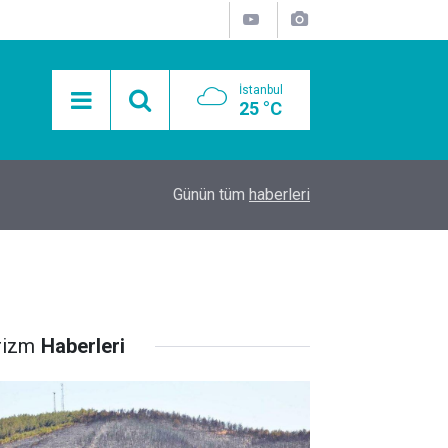
İstanbul
25 °C
15:11
Mobil Araçlarla Hayır Lokması Dağıtımının Avanta
Günün tüm
haberleri
rizm
Haberleri