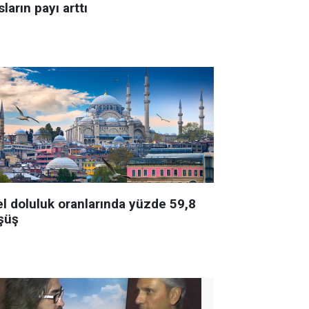
ların payı arttı
el doluluk oranlarında yüzde 59,8
şüş