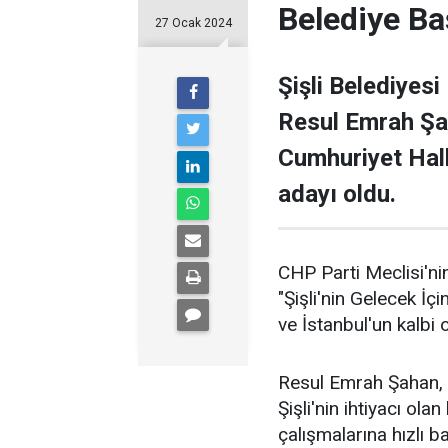
Belediye Ba
27 Ocak 2024
Şişli Belediyesi
Resul Emrah Şa
Cumhuriyet Halk
adayı oldu.
CHP Parti Meclisi'nin
"Şişli'nin Gelecek İçi
ve İstanbul'un kalbi ol
Resul Emrah Şahan, Ş
Şişli'nin ihtiyacı ola
çalışmalarına hızlı b