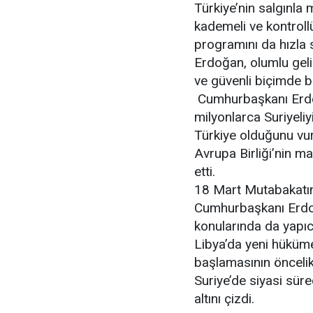
Türkiye’nin salgınla 
kademeli ve kontroll
programını da hızla 
Erdoğan, olumlu geli
ve güvenli biçimde b
Cumhurbaşkanı Erdoğ
milyonlarca Suriyeliy
Türkiye olduğunu vu
Avrupa Birliği’nin ma
etti.
18 Mart Mutabakatı
Cumhurbaşkanı Erdo
konularında da yapıc
Libya’da yeni hüküme
başlamasının öncelik
Suriye’de siyasi sür
altını çizdi.