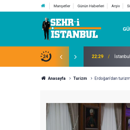
Manşetler
Günün Haberleri
Arşiv
S
GÜ
24
07:32
Kutu Si
Anasayfa
Turizm
Erdoğan'dan turizm 