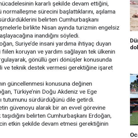
mücadelesinin kararlı şekilde devam ettiğini,
ü normalleşme sürecini başlattıklarını, aşılama
sürdürdüklerini belirten Cumhurbaşkanı
şmelerle birlikte Nisan ayında turizmin engelsiz
aşlayacağına inandığını söyledi.
Dün
an, Suriye’de insani yardıma ihtiyaç duyan
do
i fiilen koruyan ve yardım sağlayan tek ülkenin
rgulayarak, gönüllü geri dönüşler konusunda
li ve teknik destek vermesi gerektiğine işaret
nın güncellenmesi konusuna değinen
ğan, Türkiye’nin Doğu Akdeniz ve Ege
ı tutumunu sürdürdüğünü dile getirdi.
tin güvenoyu alarak bir an evvel görevine
 taşıdığını belirten Cumhurbaşkanı Erdoğan,
ecin etkin şekilde devam etmesi gerektiğinin
Oca