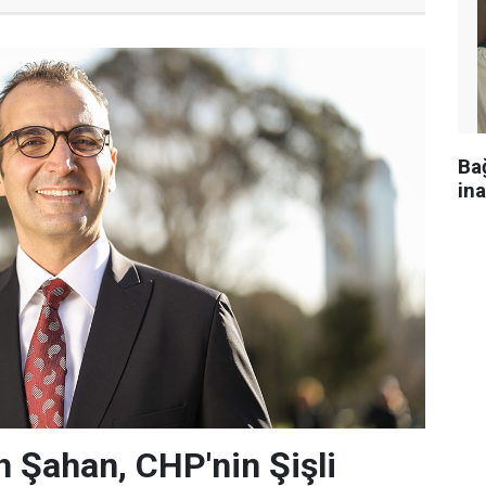
Ba
in
 Şahan, CHP'nin Şişli