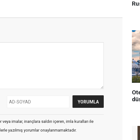
Rus
Ot
dü
veya imalar, inançlara saldırı içeren, imla kuralları ile
flerle yazılmış yorumlar onaylanmamaktadır.