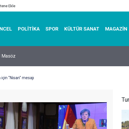
itene Ekle
NCEL
POLITIKA
SPOR
KÜLTÜR SANAT
MAGAZIN
hirbazı ile Estetik, Dayanıklı ve Çevre Dostu Ambalaj
için "Nisan" mesajı
Tu