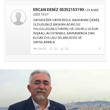
ERCAN DENİZ 05352153190
/ 23 Aralık
2023 13:37
SAYGIDEĞER SAYİN RESUL BASKANİM ÇIKMIŞ
OLDUGUNUZ BASKAN ADAYLİGİ
YOLCULUGUNUZ HAYIRLI VE UGURLU OLSUN
İNŞAALLAH İSTANBUL BAYRAMPASA DAN
KUCAK DOLUSU SELAM SEVGİ VE
SAYGILARIMLA
Yanıtla
(0)
(0)