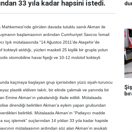
ndan 33 yıla kadar hapsini istedi.
dur
a Mahkemesi’nde görülen davada tutuklu sanık Akman ile
ruşmanın başlamasının ardından Cumhuriyet Savcısı İsmail
avcı Işık mütalaasında “14 Ağustos 2011’de Ataşehir’de
kokteyli atıldığı, yüzleri maskeli 25 kişilik bir grupla yolun
ı polis otomobiline havai fişeği ve 10-12 molotof kokteyli
nda kaçmaya başlayan grup içerisinden yüzü siyah-turuncu
Şiş
beyaz plastik eldiven takılı, bir elinde çakmak ve yanında bir
bır
nan Emine Akman’ın yakalandığı ifade edildi. Mütalaada
olise direndiği belirtilen Akman’a eylem yapan grubundan
 verdikleri belirtildi. Mütalaada Akman’ın “Patlayıcı madde
 suç işlemek” suçlarından 14 yıldan 33 yıla kadar hapisle
. Savcının mütalaasının ardından söz alan Akman’ın avukatı