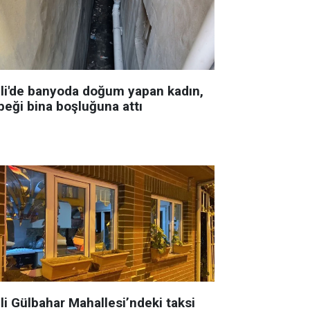
şli'de banyoda doğum yapan kadın,
beği bina boşluğuna attı
li Gülbahar Mahallesi’ndeki taksi