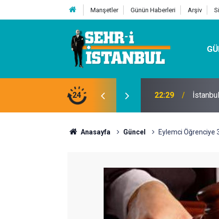
Manşetler
Günün Haberleri
Arşiv
S
GÜ
24
07:32
Kutu Si
Anasayfa
Güncel
Eylemci Öğrenciye 3