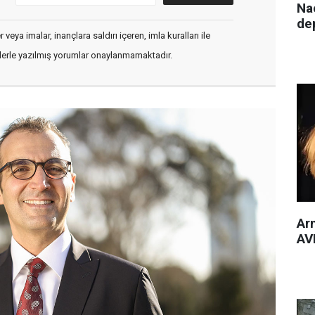
Nac
de
veya imalar, inançlara saldırı içeren, imla kuralları ile
flerle yazılmış yorumlar onaylanmamaktadır.
Arm
AVM