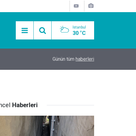
İstanbul
30 °C
15:11
Mobil Araçlarla Hayır Lokması Dağıtımının Avanta
Günün tüm
haberleri
ncel
Haberleri