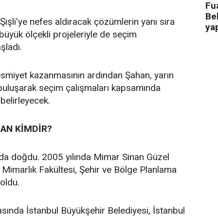
Fua
Bel
işli'ye nefes aldıracak çözümlerin yanı sıra
ya
n büyük ölçekli projeleriyle de seçim
aşladı.
 resmiyet kazanmasının ardından Şahan, yarın
 buluşarak seçim çalışmaları kapsamında
 belirleyecek.
AN KİMDİR?
’da doğdu. 2005 yılında Mimar Sinan Güzel
i Mimarlık Fakültesi, Şehir ve Bölge Planlama
oldu.
asında İstanbul Büyükşehir Belediyesi, İstanbul