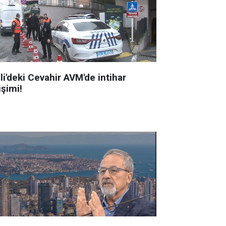
li'deki Cevahir AVM'de intihar
işimi!