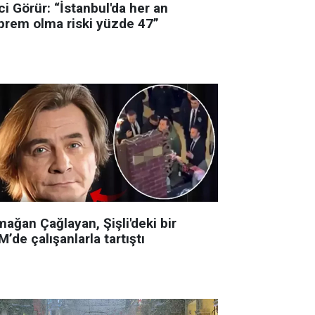
i Görür: “İstanbul'da her an
prem olma riski yüzde 47”
ağan Çağlayan, Şişli'deki bir
’de çalışanlarla tartıştı