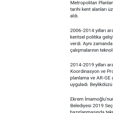
Metropolitan Planlam
tarihi kent alanları 
aldı.
2006-2014 yılları ara
kentsel politika geli
verdi. Aynı zamanda 
çalışmalarının teknol
2014-2019 yılları ar
Koordinasyon ve Proj
planlama ve AR-GE ça
uyguladı. Beylikdüzü
Ekrem İmamoğlu’nun 
Belediyesi 2019 Seçim
hazırlanmasında tekn