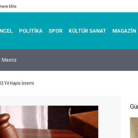
itene Ekle
NCEL
POLITIKA
SPOR
KÜLTÜR SANAT
MAGAZIN
hirbazı ile Estetik, Dayanıklı ve Çevre Dostu Ambalaj
3 Yıl Hapis İstemi
Gü