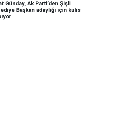
t Günday, Ak Parti’den Şişli
ediye Başkan adaylığı için kulis
pıyor