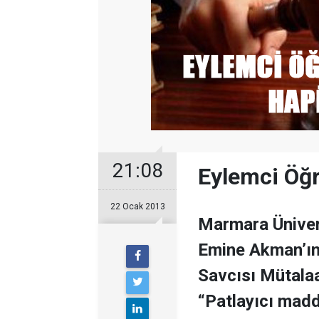
21:08
Eylemci Öğr
22 Ocak 2013
Marmara Ünivers
Emine Akman’ın
Savcısı Mütalaa
“Patlayıcı mad