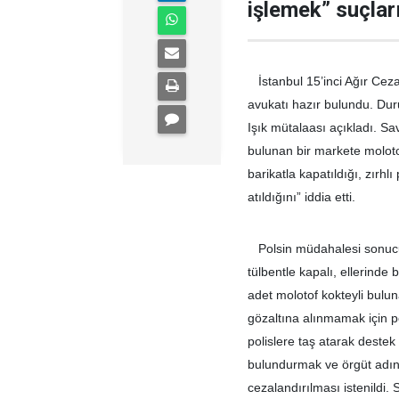
işlemek” suçları
İstanbul 15’inci Ağır Cez
avukatı hazır bulundu. Du
Işık mütalaası açıkladı. S
bulunan bir markete molotof 
barikatla kapatıldığı, zırhl
atıldığını” iddia etti.
Polsin müdahalesi sonucu
tülbentle kapalı, ellerinde 
adet molotof kokteyli bulu
gözaltına alınmamak için p
polislere taş atarak destek
bulundurmak ve örgüt adına
cezalandırılması istenildi