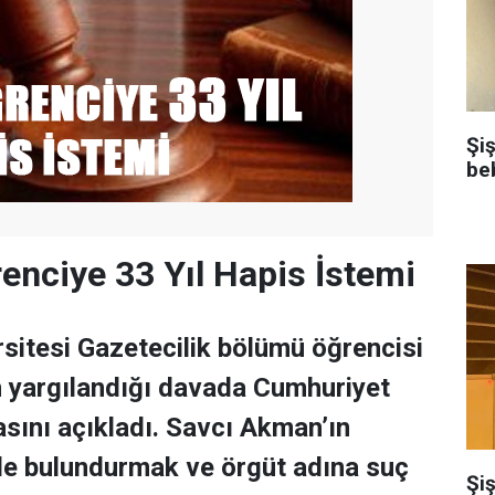
Şi
be
enciye 33 Yıl Hapis İstemi
itesi Gazetecilik bölümü öğrencisi
 yargılandığı davada Cumhuriyet
sını açıkladı. Savcı Akman’ın
de bulundurmak ve örgüt adına suç
Şiş