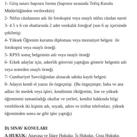
1- Giriş sınavı başvuru formu (başvuru sırasında Teftiş Kurulu
Müdürlüğünden verilecektir)
2- Nüfus cüzdanının aslı ile fotokopisi veya onaylı nüfus cüzdan sureti
3- 4.5 x 6 cm ebatlarında 2 adet vesikalık fotoğraf (son 6 ay içerisinde
çekilmiş)
4- Yüksek Öğrenim kurumu diploması veya mezuniyet belgesi ile
fotokopisi veya onaylı örneği.
5- KPSS sonuç belgesinin aslı veya onaylı örneği
6- Erkek adaylar için, askerlik görevini yaptığını gösterir belgenin aslı
veya noterden onaylı örneği.
7- Cumhuriyet Savcılığından alınacak sabıka kaydı belgesi.
8- Adayın kendi el yazısı ile özgeçmişi. (Bu özgeçmişte; baba ve ana
adları ile meslek veya işleri, kendisinin ilköğretim, lise ve yüksek
öğrenimini tamamladığı okullar ve yerleri, kendisi hakkında bilgi
verebilecek iki kişinin adı, soyadı, adres ve irtibat telefonları, yüksek
öğrenimden sonra ne gibi işler yaptığı)
D) SINAV KONULARI
A-HUKUK:
Anayasa ve İdare Hukuku, İş Hukuku, Ceza Hukuku,