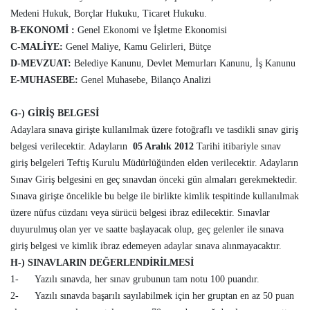
Medeni Hukuk, Borçlar Hukuku, Ticaret Hukuku.
B-EKONOMİ
:
Genel Ekonomi ve İşletme Ekonomisi
C-MALİYE:
Genel Maliye, Kamu Gelirleri, Bütçe
D-MEVZUAT:
Belediye Kanunu, Devlet Memurları Kanunu, İş Kanunu
E-MUHASEBE:
Genel Muhasebe, Bilanço Analizi
G-) GİRİŞ BELGESİ
Adaylara sınava girişte kullanılmak üzere fotoğraflı ve tasdikli sınav giriş
belgesi verilecektir. Adayların
05 Aralık 2012
Tarihi itibariyle sınav
giriş belgeleri Teftiş Kurulu Müdürlüğünden elden verilecektir. Adayların
Sınav Giriş belgesini en geç sınavdan önceki gün almaları gerekmektedir.
Sınava girişte öncelikle bu belge ile birlikte kimlik tespitinde kullanılmak
üzere nüfus cüzdanı veya sürücü belgesi ibraz edilecektir. Sınavlar
duyurulmuş olan yer ve saatte başlayacak olup, geç gelenler ile sınava
giriş belgesi ve kimlik ibraz edemeyen adaylar sınava alınmayacaktır.
H-) SINAVLARIN DEĞERLENDİRİLMESİ
1- Yazılı sınavda, her sınav grubunun tam notu 100 puandır.
2- Yazılı sınavda başarılı sayılabilmek için her gruptan en az 50 puan