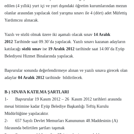
edilen (4 yıllık) yurt içi ve yurt dışındaki öğretim kurumlarından mezun
olanlar arasından yapılacak özel yarışma sınavı ile 4 (dört) adet Müfettiş
Yardımcısı alınacak.
Yazılı ve sözlü olmak üzere iki aşamalı olacak sınav
14 Aralık
2012
Tarihinde saat 09.30’da yapılacak. Yazılı sınavı kazanan adayların
katılacağı
sözlü sınav
ise
19 Aralık 2012
tarihinde saat 14.00’da Eyüp
Belediyesi Hizmet Binalarında yapılacak.
Başvurular sonunda değerlendirmeye alınan ve yazılı sınava girecek olan
adaylar
04 Aralık 2012
tarihinde bildirilecek.
B-) SINAVA KATILMA ŞARTLARI
1- Başvurular 19 Kasım 2012 – 26 Kasım 2012 tarihleri arasında
mesai bitimine kadar Eyüp Belediye Başkanlığı Teftiş Kurulu
Müdürlüğüne yapılacaktır.
2- 657 Sayılı Devlet Memurları Kanununun 48.Maddesinin (A)
fıkrasında belirtilen şartları taşımak