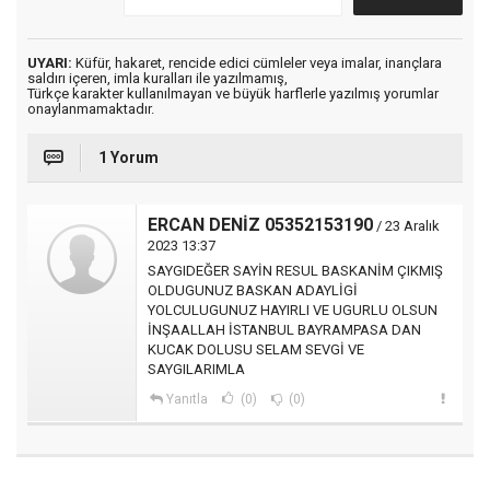
UYARI:
Küfür, hakaret, rencide edici cümleler veya imalar, inançlara
saldırı içeren, imla kuralları ile yazılmamış,
Türkçe karakter kullanılmayan ve büyük harflerle yazılmış yorumlar
onaylanmamaktadır.
1 Yorum
ERCAN DENİZ 05352153190
/ 23 Aralık
2023 13:37
SAYGIDEĞER SAYİN RESUL BASKANİM ÇIKMIŞ
OLDUGUNUZ BASKAN ADAYLİGİ
YOLCULUGUNUZ HAYIRLI VE UGURLU OLSUN
İNŞAALLAH İSTANBUL BAYRAMPASA DAN
KUCAK DOLUSU SELAM SEVGİ VE
SAYGILARIMLA
Yanıtla
(0)
(0)