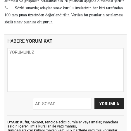
alınması ve grupların ortalamasının 70 puandan aşağıda olmaması şarttır.
3- Sözlü sınavda; adaylar sınav kurulu üyelerinin her biri tarafından
100 tam puan üzerinden değerlendirilir. Verilen bu puanların ortalaması
sözlü sınav puanını oluşturur.
HABERE
YORUM KAT
UYARI:
Küfür, hakaret, rencide edici cümleler veya imalar, inançlara
saldırı içeren, imla kuralları ile yazılmamış,
Türkçe karakter kullanılmayan ve büyük harflerle yazılmış yorumlar