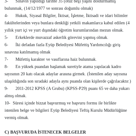
3- Sınavın yapıldığı tarihte 35 (otuz beş) yaşını doldurmamış
bulunmak, (14/12/1977 ve sonrası doğumlu olmak)
4- Hukuk, Siyasal Bilgiler, İktisat, İşletme, İktisadi ve idari bilimler
fakültelerinden veya bunlara denkliği yetkili makamlarca kabul edilen (4
yıllık yurt içi ve yurt dışındaki öğretim kurumlarından mezun olmak.
5- Erkeklerde muvazzaf askerlik görevini yapmış olmak.
6- İki defadan fazla Eyüp Belediyesi Müfettiş Yardımcılığı giriş
sınavına katılmamış olmak
7- Müfettiş karakter ve vasıflarına haiz bulunmak.
8- En yüksek puandan başlamak suretiyle atama yapılacak kadro
sayısının 20 katı olacak adaylar arasına girmek. (İstenilen aday sayısına
ulaşıldığında son sıradaki adayla aynı puanda olan kişilerde çağrılacaktır.)
9- 2011-2012
KPSS (A Grubu) (KPSS-P29) puanı 65 ve daha yukarı
almış olmak.
10- Süresi içinde bizzat başvurmuş ve başvuru formu ile birlikte
istenilen belge ve bilgileri Eyüp Belediyesi Teftiş Kurulu Müdürlüğüne
vermiş olmak.
C) BAŞVURUDA İSTENECEK BELGELER