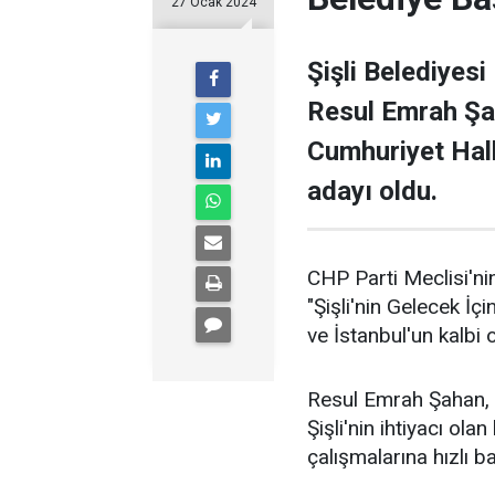
27 Ocak 2024
Şişli Belediyesi
Resul Emrah Şa
Cumhuriyet Halk
adayı oldu.
CHP Parti Meclisi'nin
"Şişli'nin Gelecek İçi
ve İstanbul'un kalbi ol
Resul Emrah Şahan, Ş
Şişli'nin ihtiyacı ola
çalışmalarına hızlı b