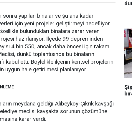
dur
 sonra yapılan binalar ve şu ana kadar
erleri için yeni projeler geliştirmeyi hedefliyor.
 özellikle bulundukları binalara zarar veren
a projesi hazırlanıyor. İlçede 99 depreminden
ayısı 4 bin 550, ancak daha öncesi için rakam
eclisi, dünkü toplantısında bu binaların
klifi kabul etti. Böylelikle ilçenin kentsel projelerin
in uygun hale getirilmesi planlanıyor.
Şiş
ENLEME
bır
zaların meydana geldiği Alibeyköy-Çıkrık kavşağı
elediye meclisi kavşakta sorunun çözümüne
lmasına karar verdi.