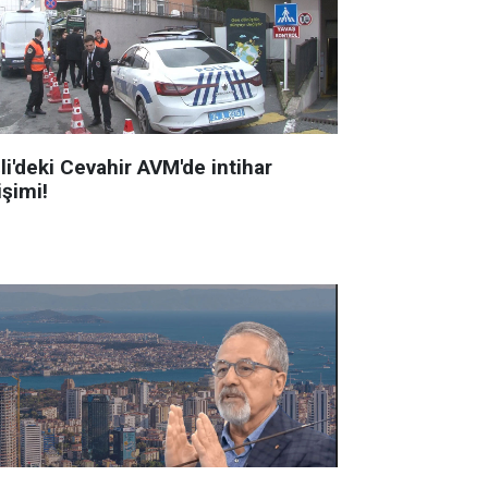
li'deki Cevahir AVM'de intihar
işimi!