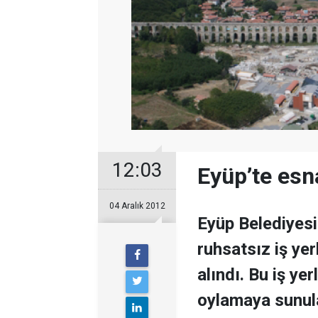
12:03
Eyüp’te esn
04 Aralık 2012
Eyüp Belediyesi
ruhsatsız iş yer
alındı. Bu iş ye
oylamaya sunula