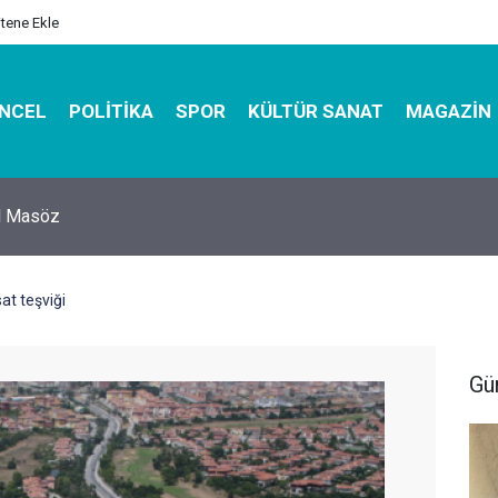
itene Ekle
NCEL
POLITIKA
SPOR
KÜLTÜR SANAT
MAGAZIN
hirbazı ile Estetik, Dayanıklı ve Çevre Dostu Ambalaj
at teşviği
Gü