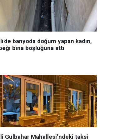
şli'de banyoda doğum yapan kadın,
beği bina boşluğuna attı
li Gülbahar Mahallesi’ndeki taksi