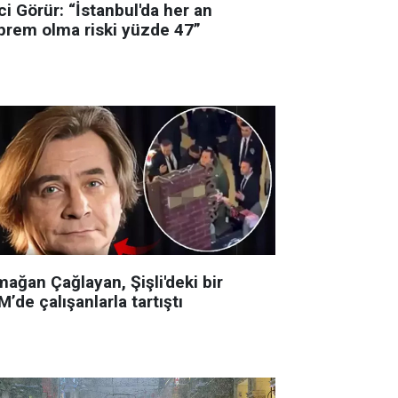
i Görür: “İstanbul'da her an
prem olma riski yüzde 47”
ağan Çağlayan, Şişli'deki bir
’de çalışanlarla tartıştı