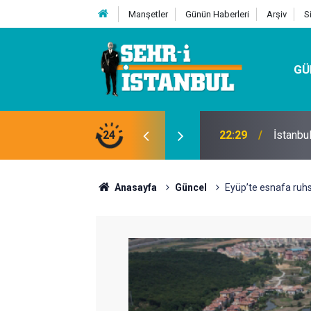
Manşetler
Günün Haberleri
Arşiv
S
GÜ
24
07:32
Kutu Si
Anasayfa
Güncel
Eyüp’te esnafa ruhs