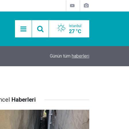
İstanbul
27 °C
15:11
Mobil Araçlarla Hayır Lokması Dağıtımının Avanta
Günün tüm
haberleri
ncel
Haberleri