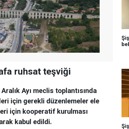
Şi
be
afa ruhsat teşviği
 Aralık Ayı meclis toplantısında
leri için gerekli düzenlemeler ele
rleri için kooperatif kurulması
rak kabul edildi.
Şiş