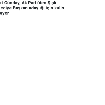
t Günday, Ak Parti’den Şişli
ediye Başkan adaylığı için kulis
pıyor