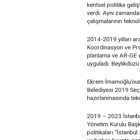
kentsel politika geli
verdi. Aynı zamanda 
çalışmalarının teknol
2014-2019 yılları ar
Koordinasyon ve Proj
planlama ve AR-GE ça
uyguladı. Beylikdüzü
Ekrem İmamoğlu’nun 
Belediyesi 2019 Seçim
hazırlanmasında tekn
2019 – 2023 İstanbu
Yönetim Kurulu Başka
politikaları “İstanbul