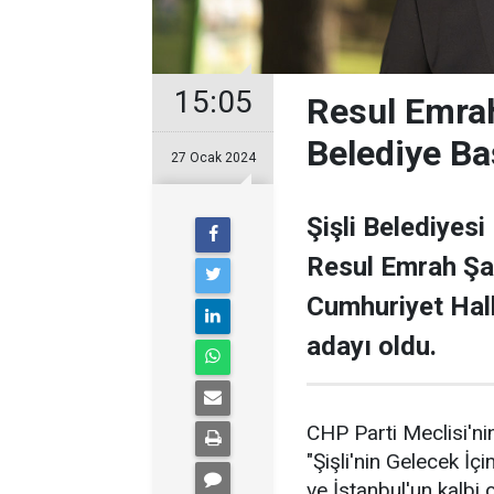
15:05
Resul Emrah
Belediye Ba
27 Ocak 2024
Şişli Belediyesi
Resul Emrah Şa
Cumhuriyet Halk
adayı oldu.
CHP Parti Meclisi'nin
"Şişli'nin Gelecek İçi
ve İstanbul'un kalbi ol