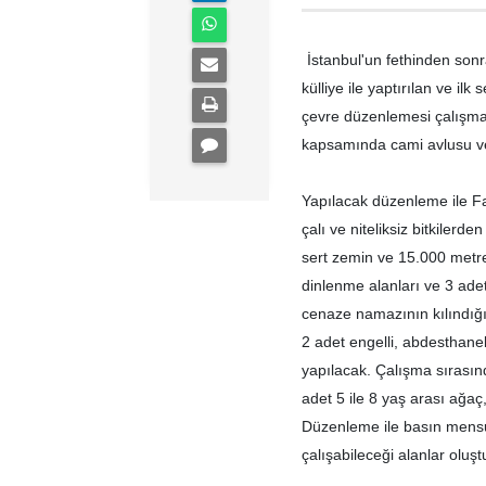
İstanbul'un fethinden son
külliye ile yaptırılan ve il
çevre düzenlemesi çalışmal
kapsamında cami avlusu ve 
Yapılacak düzenleme ile Fa
çalı ve niteliksiz bitkiler
sert zemin ve 15.000 metr
dinlenme alanları ve 3 ade
cenaze namazının kılındığı 
2 adet engelli, abdesthane
yapılacak. Çalışma sırasınd
adet 5 ile 8 yaş arası ağaç,
Düzenleme ile basın mensup
çalışabileceği alanlar oluş