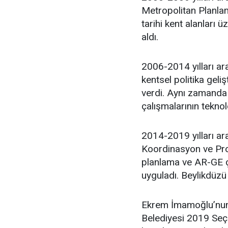
Metropolitan Planlam
tarihi kent alanları 
aldı.
2006-2014 yılları ara
kentsel politika geli
verdi. Aynı zamanda 
çalışmalarının teknol
2014-2019 yılları ar
Koordinasyon ve Proj
planlama ve AR-GE ça
uyguladı. Beylikdüzü
Ekrem İmamoğlu’nun 
Belediyesi 2019 Seçim