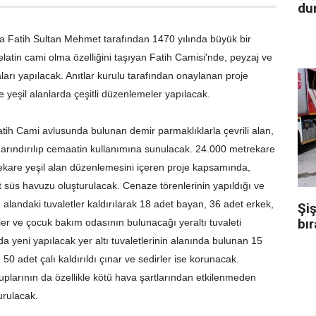
dur
ra Fatih Sultan Mehmet tarafından 1470 yılında büyük bir
k selatin cami olma özelliğini taşıyan Fatih Camisi'nde, peyzaj ve
arı yapılacak. Anıtlar kurulu tarafından onaylanan proje
yeşil alanlarda çeşitli düzenlemeler yapılacak.
tih Cami avlusunda bulunan demir parmaklıklarla çevrili alan,
den arındırılıp cemaatin kullanımına sunulacak. 24.000 metrekare
ekare yeşil alan düzenlemesini içeren proje kapsamında,
t süs havuzu oluşturulacak. Cenaze törenlerinin yapıldığı ve
alandaki tuvaletler kaldırılarak 18 adet bayan, 36 adet erkek,
Şiş
bır
ler ve çocuk bakım odasının bulunacağı yeraltı tuvaleti
a yeni yapılacak yer altı tuvaletlerinin alanında bulunan 15
 50 adet çalı kaldırıldı çınar ve sedirler ise korunacak.
larının da özellikle kötü hava şartlarından etkilenmeden
turulacak.