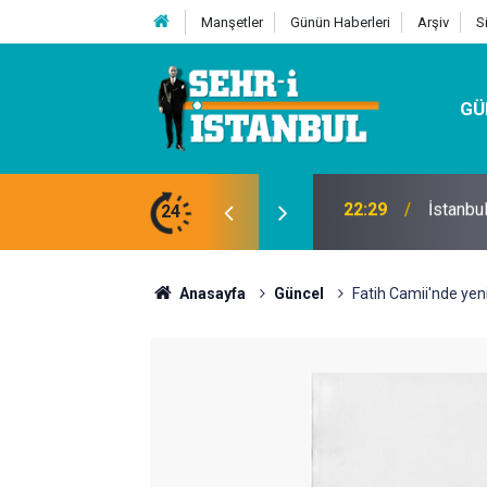
Manşetler
Günün Haberleri
Arşiv
S
GÜ
24
07:32
Kutu Si
Anasayfa
Güncel
Fatih Camii'nde ye