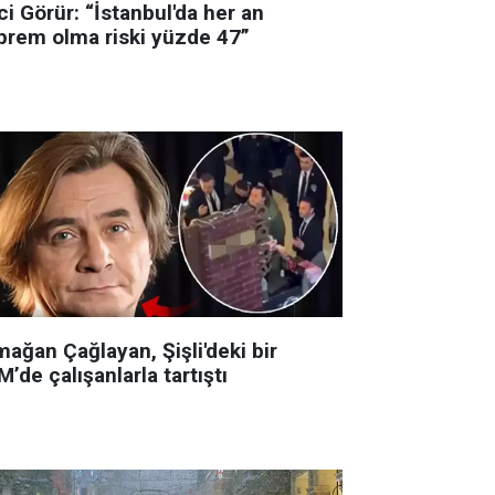
i Görür: “İstanbul'da her an
prem olma riski yüzde 47”
ağan Çağlayan, Şişli'deki bir
’de çalışanlarla tartıştı