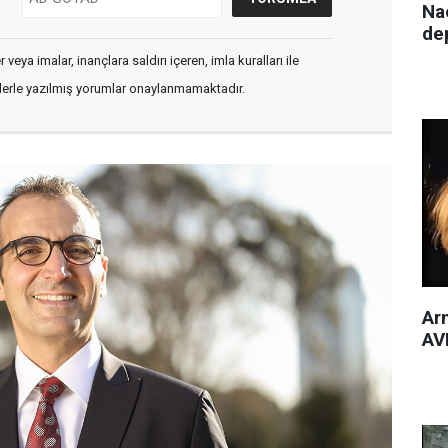
Nac
de
veya imalar, inançlara saldırı içeren, imla kuralları ile
flerle yazılmış yorumlar onaylanmamaktadır.
Arm
AVM