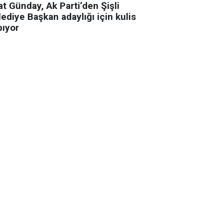
t Günday, Ak Parti’den Şişli
ediye Başkan adaylığı için kulis
pıyor