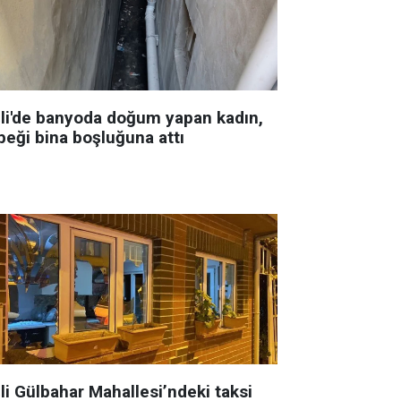
şli'de banyoda doğum yapan kadın,
beği bina boşluğuna attı
li Gülbahar Mahallesi’ndeki taksi