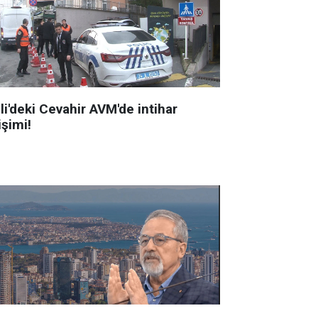
li'deki Cevahir AVM'de intihar
işimi!