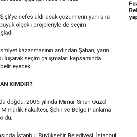
Fua
Bel
işli'ye nefes aldıracak çözümlerin yanı sıra
ya
n büyük ölçekli projeleriyle de seçim
aşladı.
 resmiyet kazanmasının ardından Şahan, yarın
 buluşarak seçim çalışmaları kapsamında
 belirleyecek.
AN KİMDİR?
’da doğdu. 2005 yılında Mimar Sinan Güzel
i Mimarlık Fakültesi, Şehir ve Bölge Planlama
oldu.
asında İstanbul Büyükşehir Belediyesi, İstanbul