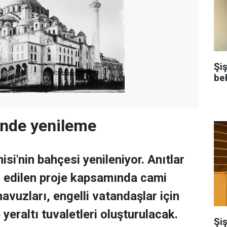
Şi
be
'nde yenileme
isi'nin bahçesi yenileniyor. Anıtlar
l edilen proje kapsamında cami
avuzları, engelli vatandaşlar için
yeraltı tuvaletleri oluşturulacak.
Şiş