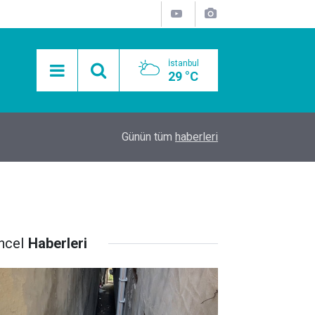
İstanbul
29 °C
15:11
Mobil Araçlarla Hayır Lokması Dağıtımının Avanta
Günün tüm
haberleri
ncel
Haberleri