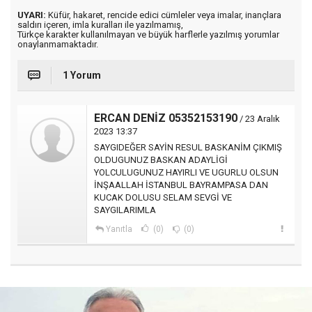
UYARI:
Küfür, hakaret, rencide edici cümleler veya imalar, inançlara
saldırı içeren, imla kuralları ile yazılmamış,
Türkçe karakter kullanılmayan ve büyük harflerle yazılmış yorumlar
onaylanmamaktadır.
1 Yorum
ERCAN DENİZ 05352153190
/ 23 Aralık
2023 13:37
SAYGIDEĞER SAYİN RESUL BASKANİM ÇIKMIŞ
OLDUGUNUZ BASKAN ADAYLİGİ
YOLCULUGUNUZ HAYIRLI VE UGURLU OLSUN
İNŞAALLAH İSTANBUL BAYRAMPASA DAN
KUCAK DOLUSU SELAM SEVGİ VE
SAYGILARIMLA
Yanıtla
(0)
(0)