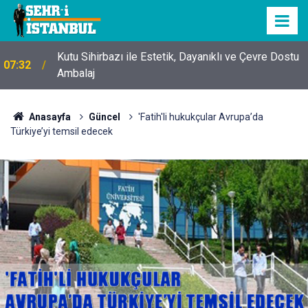
Kutu Sihirbazı ile Estetik, Dayanıklı ve Çevre Dostu
07:32
Ambalaj
Anasayfa
Güncel
'Fatih'li hukukçular Avrupa’da
Türkiye’yi temsil edecek