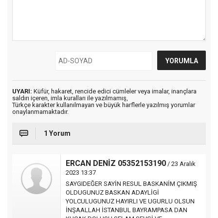
UYARI:
Küfür, hakaret, rencide edici cümleler veya imalar, inançlara
saldırı içeren, imla kuralları ile yazılmamış,
Türkçe karakter kullanılmayan ve büyük harflerle yazılmış yorumlar
onaylanmamaktadır.
1 Yorum
ERCAN DENİZ 05352153190
/ 23 Aralık
2023 13:37
SAYGIDEĞER SAYİN RESUL BASKANİM ÇIKMIŞ
OLDUGUNUZ BASKAN ADAYLİGİ
YOLCULUGUNUZ HAYIRLI VE UGURLU OLSUN
İNŞAALLAH İSTANBUL BAYRAMPASA DAN