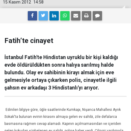
15 Kasım 2012
14:58
Fatih’te cinayet
İstanbul Fatih'te Hindistan uyruklu bir kişi kaldığı
evde öldürüldükten sonra halıya sarılmış halde
bulundu. Olay ev sahibinin kirayı almak için eve
gelmesiyle ortaya çıkarken polis, cinayetle ilgili
şahsın ev arkadaşı 3 Hindistanlı'yı arıyor.
Edinilen bilgiye göre, öğle saatlerinde Kumkapı, Nişanca Mahallesi Ayrık
Sokak'ta bulunan evinin kirasını almaya gelen ev sahibi, zile defalarca
basmasına rağmen cevap alamadı. Kapının açılmamasından ve içeriden
gelen kokudan şüphelenen ev sahibi, polise haber verdi. Çilingir yardımıyla