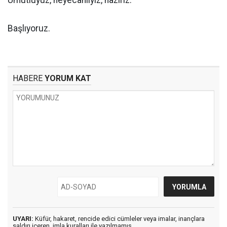
Umutluyuz, heyecanlıyız, hazırız.
Başlıyoruz.
HABERE
YORUM KAT
UYARI:
Küfür, hakaret, rencide edici cümleler veya imalar, inançlara
saldırı içeren, imla kuralları ile yazılmamış,