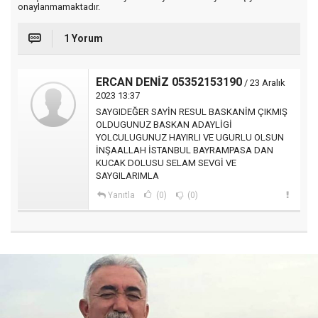
onaylanmamaktadır.
1 Yorum
ERCAN DENİZ 05352153190
/ 23 Aralık
2023 13:37
SAYGIDEĞER SAYİN RESUL BASKANİM ÇIKMIŞ
OLDUGUNUZ BASKAN ADAYLİGİ
YOLCULUGUNUZ HAYIRLI VE UGURLU OLSUN
İNŞAALLAH İSTANBUL BAYRAMPASA DAN
KUCAK DOLUSU SELAM SEVGİ VE
SAYGILARIMLA
Yanıtla
(0)
(0)