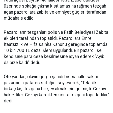
Fatih ilçesi Zeyrek Mahallesi Yesarizade Caddesi
üzerinde sokağa çıkma kısıtlamasına rağmen tezgah
açan pazarcılara zabıta ve emniyet güçleri tarafından
müdahale edildi.
Pazarcıların tezgahları polis ve Fatih Belediyesi Zabıta
ekipleri tarafından toplatıldı. Pazarcılara Emre
İtaatsizlik ve Hıfzıssıhha Kanunu gereğince toplamda
10 bin 700 TL ceza işlem uygulandı. Bir pazarcı ise
kendisine para ceza kesilmesine isyan ederek "Ayıbı
da bize kaldı" dedi.
Öte yandan, olayın görgü şahidi bir mahalle sakini
pazarcının patates sattığını söyleyerek, "Tek tük
birkaç kişi tezgaha bir şey almak için gelmişti. Cezayı
hak ettiler. Cezayı kestikten sonra tezgahı toparladılar"
dedi.