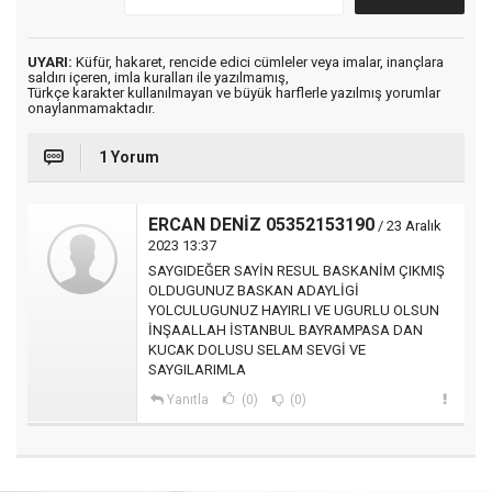
UYARI:
Küfür, hakaret, rencide edici cümleler veya imalar, inançlara
saldırı içeren, imla kuralları ile yazılmamış,
Türkçe karakter kullanılmayan ve büyük harflerle yazılmış yorumlar
onaylanmamaktadır.
1 Yorum
ERCAN DENİZ 05352153190
/ 23 Aralık
2023 13:37
SAYGIDEĞER SAYİN RESUL BASKANİM ÇIKMIŞ
OLDUGUNUZ BASKAN ADAYLİGİ
YOLCULUGUNUZ HAYIRLI VE UGURLU OLSUN
İNŞAALLAH İSTANBUL BAYRAMPASA DAN
KUCAK DOLUSU SELAM SEVGİ VE
SAYGILARIMLA
Yanıtla
(0)
(0)