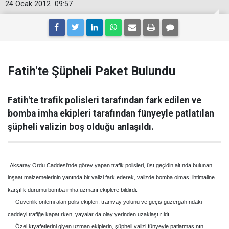
24 Ocak 2012
09:57
Fatih'te Şüpheli Paket Bulundu
Fatih'te trafik polisleri tarafından fark edilen ve
bomba imha ekipleri tarafından fünyeyle patlatılan
şüpheli valizin boş olduğu anlaşıldı.
Aksaray Ordu Caddesi'nde görev yapan trafik polisleri, üst geçidin altında bulunan
inşaat malzemelerinin yanında bir valizi fark ederek, valizde bomba olması ihtimaline
karşılık durumu bomba imha uzmanı ekiplere bildirdi.
Güvenlik önlemi alan polis ekipleri, tramvay yolunu ve geçiş güzergahındaki
caddeyi trafiğe kapatırken, yayalar da olay yerinden uzaklaştırıldı.
Özel kıyafetlerini giyen uzman ekiplerin, şüpheli valizi fünyeyle patlatmasının