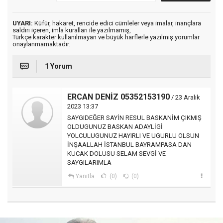
UYARI:
Küfür, hakaret, rencide edici cümleler veya imalar, inançlara
saldırı içeren, imla kuralları ile yazılmamış,
Türkçe karakter kullanılmayan ve büyük harflerle yazılmış yorumlar
onaylanmamaktadır.
1 Yorum
ERCAN DENİZ 05352153190
/ 23 Aralık
2023 13:37
SAYGIDEĞER SAYİN RESUL BASKANİM ÇIKMIŞ
OLDUGUNUZ BASKAN ADAYLİGİ
YOLCULUGUNUZ HAYIRLI VE UGURLU OLSUN
İNŞAALLAH İSTANBUL BAYRAMPASA DAN
KUCAK DOLUSU SELAM SEVGİ VE
SAYGILARIMLA
Yanıtla
(0)
(0)