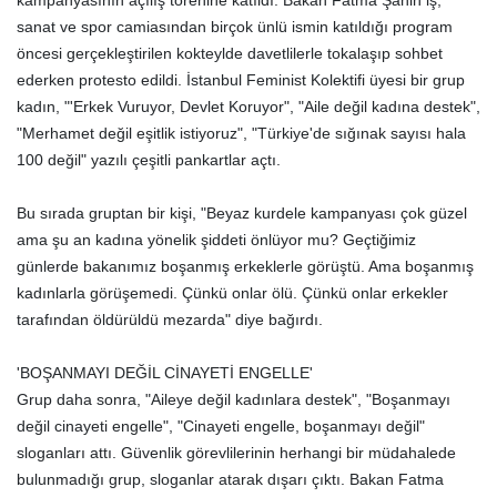
kampanyasının açılış törenine katıldı. Bakan Fatma Şahin iş,
sanat ve spor camiasından birçok ünlü ismin katıldığı program
öncesi gerçekleştirilen kokteylde davetlilerle tokalaşıp sohbet
ederken protesto edildi. İstanbul Feminist Kolektifi üyesi bir grup
kadın, "'Erkek Vuruyor, Devlet Koruyor", "Aile değil kadına destek",
"Merhamet değil eşitlik istiyoruz", "Türkiye'de sığınak sayısı hala
100 değil" yazılı çeşitli pankartlar açtı.
Bu sırada gruptan bir kişi, "Beyaz kurdele kampanyası çok güzel
ama şu an kadına yönelik şiddeti önlüyor mu? Geçtiğimiz
günlerde bakanımız boşanmış erkeklerle görüştü. Ama boşanmış
kadınlarla görüşemedi. Çünkü onlar ölü. Çünkü onlar erkekler
tarafından öldürüldü mezarda" diye bağırdı.
'BOŞANMAYI DEĞİL CİNAYETİ ENGELLE'
Grup daha sonra, "Aileye değil kadınlara destek", "Boşanmayı
değil cinayeti engelle", "Cinayeti engelle, boşanmayı değil"
sloganları attı. Güvenlik görevlilerinin herhangi bir müdahalede
bulunmadığı grup, sloganlar atarak dışarı çıktı. Bakan Fatma