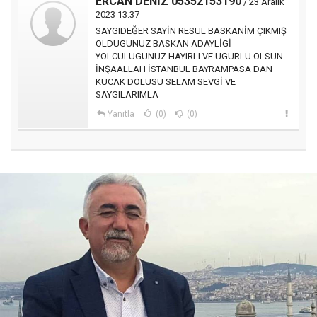
ERCAN DENİZ 05352153190
/ 23 Aralık
2023 13:37
SAYGIDEĞER SAYİN RESUL BASKANİM ÇIKMIŞ
OLDUGUNUZ BASKAN ADAYLİGİ
YOLCULUGUNUZ HAYIRLI VE UGURLU OLSUN
İNŞAALLAH İSTANBUL BAYRAMPASA DAN
KUCAK DOLUSU SELAM SEVGİ VE
SAYGILARIMLA
Yanıtla
(0)
(0)