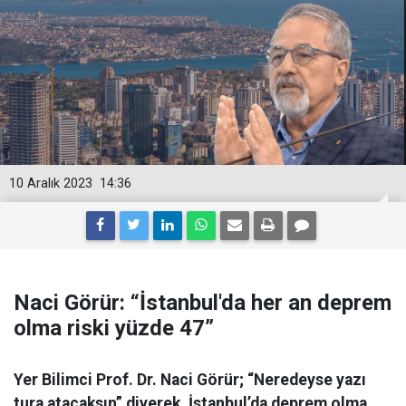
10 Aralık 2023
14:36
Naci Görür: “İstanbul'da her an deprem
olma riski yüzde 47”
Yer Bilimci Prof. Dr. Naci Görür; “Neredeyse yazı
tura atacaksın” diyerek, İstanbul’da deprem olma