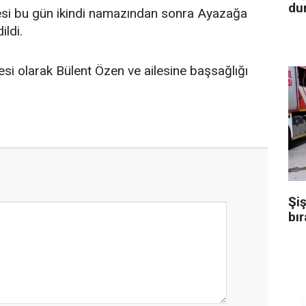
dur
esi bu gün ikindi namazından sonra Ayazağa
ildi.
esi olarak Bülent Özen ve ailesine başsağlığı
Şiş
bır