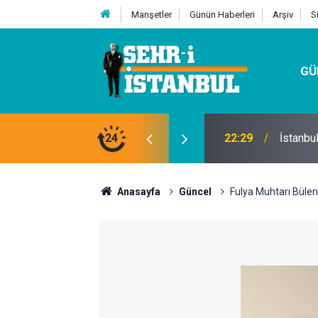
Manşetler
Günün Haberleri
Arşiv
S
GÜ
24
07:32
Kutu Si
Anasayfa
Güncel
Fulya Muhtarı Bülen