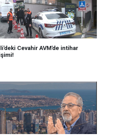
li'deki Cevahir AVM'de intihar
işimi!