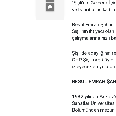
"Şişli'nin Gelecek İçi
ve İstanbul'un kalbi ol
Resul Emrah Şahan, Ş
Şişli'nin ihtiyacı ola
çalışmalarına hızlı b
Şişli’de adaylığının
CHP Şişli örgütüyle
izleyecekleri yolu da
RESUL EMRAH ŞAH
1982 yılında Ankara
Sanatlar Üniversites
Bölümünden mezun 