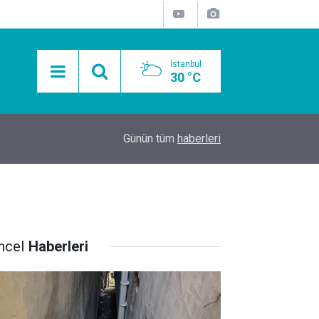
İstanbul
30 °C
15:11
Mobil Araçlarla Hayır Lokması Dağıtımının Avanta
Günün tüm
haberleri
ncel
Haberleri