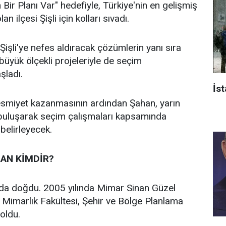
n Bir Planı Var" hedefiyle, Türkiye'nin en gelişmiş
an ilçesi Şişli için kolları sıvadı.
işli'ye nefes aldıracak çözümlerin yanı sıra
n büyük ölçekli projeleriyle de seçim
aşladı.
İst
 resmiyet kazanmasının ardından Şahan, yarın
 buluşarak seçim çalışmaları kapsamında
 belirleyecek.
AN KİMDİR?
’da doğdu. 2005 yılında Mimar Sinan Güzel
i Mimarlık Fakültesi, Şehir ve Bölge Planlama
oldu.