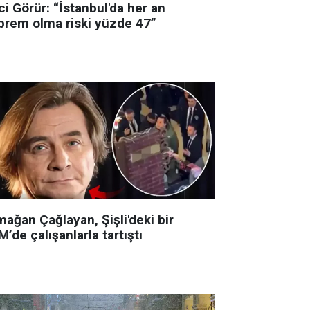
i Görür: “İstanbul'da her an
prem olma riski yüzde 47”
ağan Çağlayan, Şişli'deki bir
’de çalışanlarla tartıştı