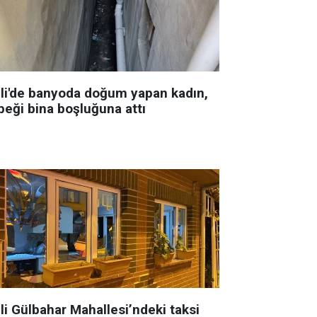
şli'de banyoda doğum yapan kadın,
beği bina boşluğuna attı
li Gülbahar Mahallesi’ndeki taksi