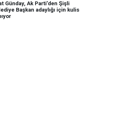
t Günday, Ak Parti’den Şişli
ediye Başkan adaylığı için kulis
pıyor