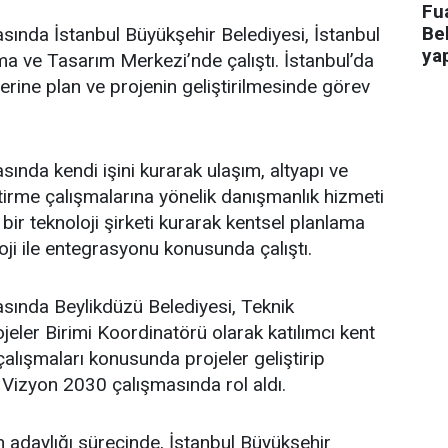
Fua
Bel
asında İstanbul Büyükşehir Belediyesi, İstanbul
ya
a ve Tasarım Merkezi’nde çalıştı. İstanbul’da
üzerine plan ve projenin geliştirilmesinde görev
sında kendi işini kurarak ulaşım, altyapı ve
ştirme çalışmalarına yönelik danışmanlık hizmeti
bir teknoloji şirketi kurarak kentsel planlama
oji ile entegrasyonu konusunda çalıştı.
asında Beylikdüzü Belediyesi, Teknik
eler Birimi Koordinatörü olarak katılımcı kent
lışmaları konusunda projeler geliştirip
 Vizyon 2030 çalışmasında rol aldı.
adaylığı sürecinde, İstanbul Büyükşehir