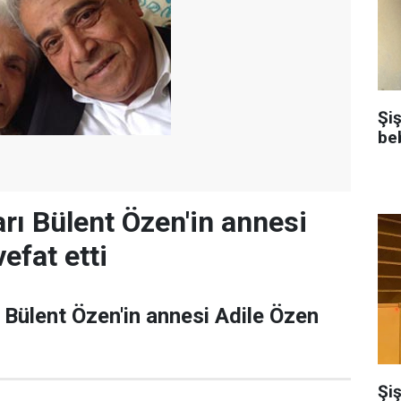
Şi
be
rı Bülent Özen'in annesi
efat etti
 Bülent Özen'in annesi Adile Özen
Şiş