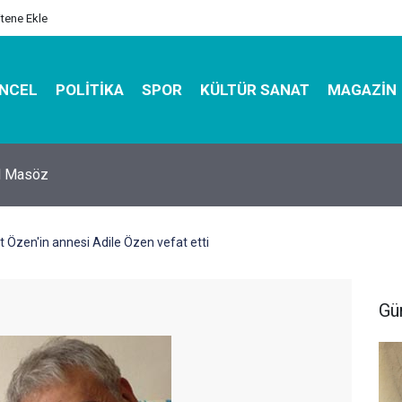
itene Ekle
NCEL
POLITIKA
SPOR
KÜLTÜR SANAT
MAGAZIN
hirbazı ile Estetik, Dayanıklı ve Çevre Dostu Ambalaj
t Özen'in annesi Adile Özen vefat etti
Gü