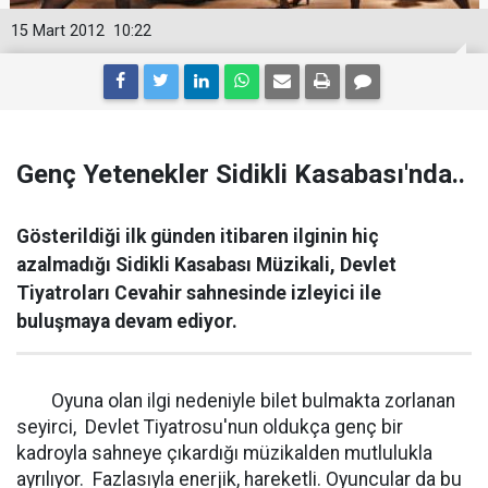
15 Mart 2012
10:22
Genç Yetenekler Sidikli Kasabası'nda..
Gösterildiği ilk günden itibaren ilginin hiç
azalmadığı Sidikli Kasabası Müzikali, Devlet
Tiyatroları Cevahir sahnesinde izleyici ile
buluşmaya devam ediyor.
Oyuna olan ilgi nedeniyle bilet bulmakta zorlanan
seyirci, Devlet Tiyatrosu'nun oldukça genç bir
kadroyla sahneye çıkardığı müzikalden mutlulukla
ayrılıyor. Fazlasıyla enerjik, hareketli. Oyuncular da bu