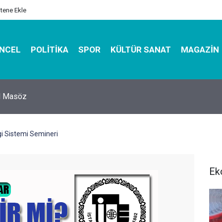
itene Ekle
NCEL
POLITIKA
SPOR
KÜLTÜR SANAT
MAGAZIN
hirbazı ile Estetik, Dayanıklı ve Çevre Dostu Ambalaj
gi Sistemi Semineri
Ek