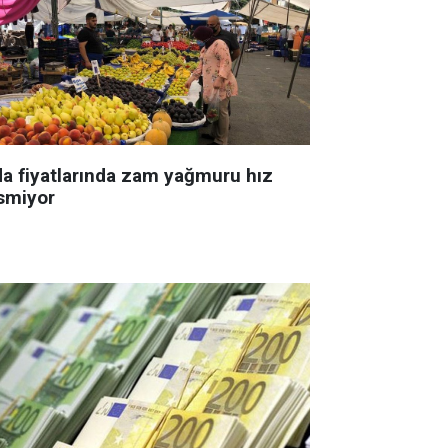
da fiyatlarında zam yağmuru hız
smiyor