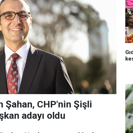
Gı
ke
 Şahan, CHP'nin Şişli
şkan adayı oldu