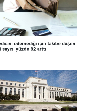
edisini ödemediği için takibe düşen
i sayısı yüzde 82 arttı