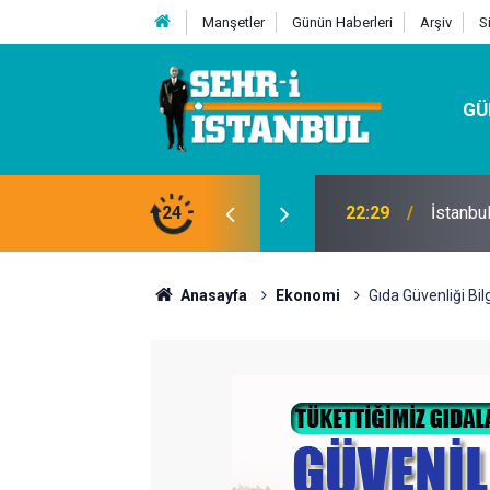
Manşetler
Günün Haberleri
Arşiv
S
GÜ
24
07:32
Kutu Si
Anasayfa
Ekonomi
Gıda Güvenliği Bil