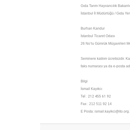
Gıda Tarım Hayvancılık Bakanlı
İstanbul İl Müdürlüğü / Gıda 
Burhan Kandur
İstanbul Ticaret Odası
26 No’lu Gümrük Müşavirleri M
Seminere katılım ücretsizdir. Kay
faks numarası ya da e-posta ad
Bilgi
İsmail Kayıkcı
Tel : 212 455 61 92
Fax : 212 511 92 14
E Posta:
ismail.kayikci@ito.org.