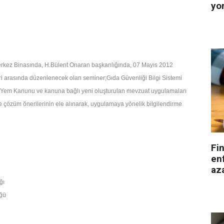
yo
z Binasında, H.Bülent Onaran başkanlığında, 07 Mayıs 2012
eri arasında düzenlenecek olan seminer;Gıda Güvenliği Bilgi Sistemi
e Yem Kanunu ve kanuna bağlı yeni oluşturulan
mevzuat uygulamaları
 çözüm önerilerinin ele alınarak,
uygulamaya yönelik bilgilendirme
Fi
enf
aza
ğı
üğü