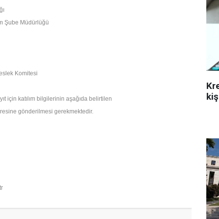
ğı
Yem Şube Müdürlüğü
eslek Komitesi
Kr
kiş
ıt için katılım bilgilerinin aşağıda belirtilen
resine gönderilmesi gerekmektedir.
tr