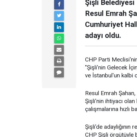
Şişli Belediyesi
Resul Emrah Şa
Cumhuriyet Halk
adayı oldu.
CHP Parti Meclisi'nin
"Şişli'nin Gelecek İçi
ve İstanbul'un kalbi ol
Resul Emrah Şahan, Ş
Şişli'nin ihtiyacı ola
çalışmalarına hızlı b
Şişli’de adaylığının
CHP Şişli örgütüyle