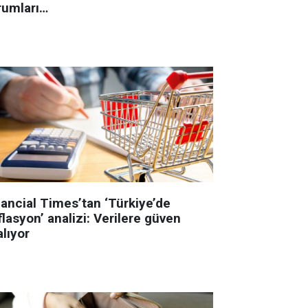
rumları…
nancial Times’tan ‘Türkiye’de
lasyon’ analizi: Verilere güven
lıyor