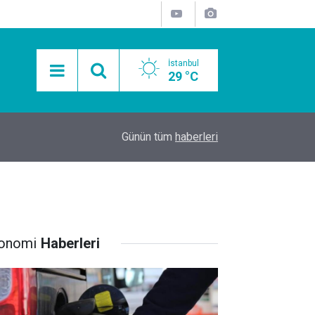
İstanbul
29 °C
15:11
Mobil Araçlarla Hayır Lokması Dağıtımının Avanta
Günün tüm
haberleri
onomi
Haberleri