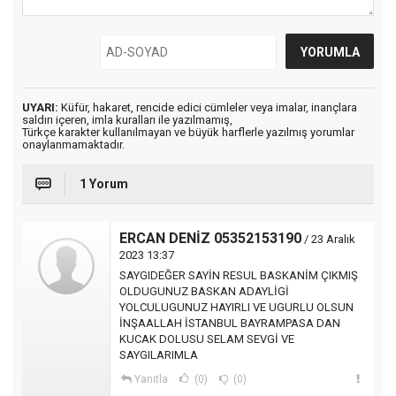
UYARI:
Küfür, hakaret, rencide edici cümleler veya imalar, inançlara
saldırı içeren, imla kuralları ile yazılmamış,
Türkçe karakter kullanılmayan ve büyük harflerle yazılmış yorumlar
onaylanmamaktadır.
1 Yorum
ERCAN DENİZ 05352153190
/ 23 Aralık
2023 13:37
SAYGIDEĞER SAYİN RESUL BASKANİM ÇIKMIŞ
OLDUGUNUZ BASKAN ADAYLİGİ
YOLCULUGUNUZ HAYIRLI VE UGURLU OLSUN
İNŞAALLAH İSTANBUL BAYRAMPASA DAN
KUCAK DOLUSU SELAM SEVGİ VE
SAYGILARIMLA
Yanıtla
(0)
(0)