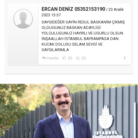
ERCAN DENİZ 05352153190
/ 23 Aralık
2023 13:37
SAYGIDEĞER SAYİN RESUL BASKANİM ÇIKMIŞ
OLDUGUNUZ BASKAN ADAYLİGİ
YOLCULUGUNUZ HAYIRLI VE UGURLU OLSUN
İNŞAALLAH İSTANBUL BAYRAMPASA DAN
KUCAK DOLUSU SELAM SEVGİ VE
SAYGILARIMLA
Yanıtla
(0)
(0)