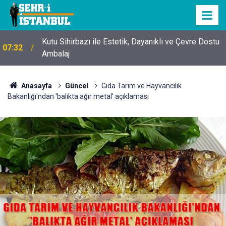
Kutu Sihirbazı ile Estetik, Dayanıklı ve Çevre Dostu
07:32
Ambalaj
Anasayfa
Güncel
Gıda Tarım ve Hayvancılık
Bakanlığı'ndan 'balıkta ağır metal' açıklaması