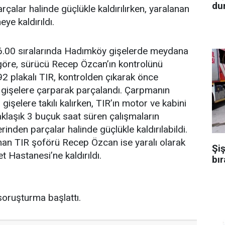
dur
çalar halinde güçlükle kaldırılırken, yaralanan
ye kaldırıldı.
.00 sıralarında Hadımköy gişelerde meydana
e göre, sürücü Recep Özcan’ın kontrolünü
2 plakalı TIR, kontrolden çıkarak önce
 gişelere çarparak parçalandı. Çarpmanın
i gişelere takılı kalırken, TIR’ın motor ve kabini
Yaklaşık 3 buçuk saat süren çalışmaların
rinden parçalar halinde güçlükle kaldırılabildi.
nan TIR şoförü Recep Özcan ise yaralı olarak
Şiş
Hastanesi’ne kaldırıldı.
bır
soruşturma başlattı.