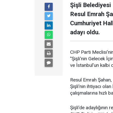
Şişli Belediyesi
Resul Emrah Şa
Cumhuriyet Halk
adayı oldu.
CHP Parti Meclisi'nin
"Şişli'nin Gelecek İçi
ve İstanbul'un kalbi ol
Resul Emrah Şahan, Ş
Şişli'nin ihtiyacı ola
çalışmalarına hızlı b
Şişli’de adaylığının