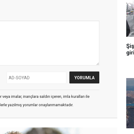
Şiş
gir
veya imalar, inançlara saldırı içeren, imla kuralları ile
flerle yazılmış yorumlar onaylanmamaktadır.