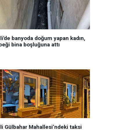
şli'de banyoda doğum yapan kadın,
beği bina boşluğuna attı
li Gülbahar Mahallesi’ndeki taksi