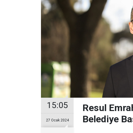
15:05
Resul Emrah
Belediye Ba
27 Ocak 2024