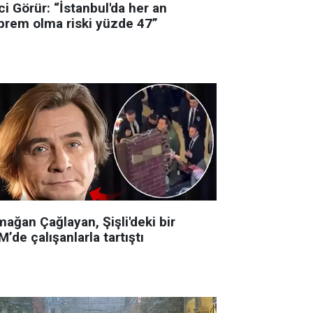
i Görür: “İstanbul'da her an
prem olma riski yüzde 47”
ağan Çağlayan, Şişli'deki bir
’de çalışanlarla tartıştı