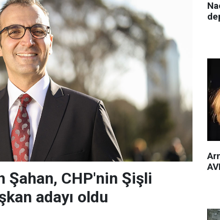
Nac
de
Arm
AVM
 Şahan, CHP'nin Şişli
şkan adayı oldu