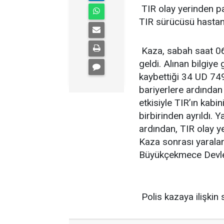
TIR olay yerinden par
TIR sürücüsü hastane
Kaza, sabah saat 06
geldi. Alınan bilgiy
kaybettiği 34 UD 749
bariyerlere ardından
etkisiyle TIR’ın kabin
birbirinden ayrıldı. 
ardından, TIR olay ye
Kaza sonrası yarala
Büyükçekmece Devlet 
Polis kazaya ilişkin 