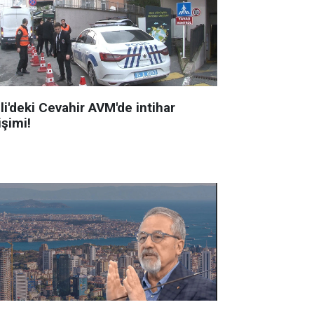
li'deki Cevahir AVM'de intihar
işimi!