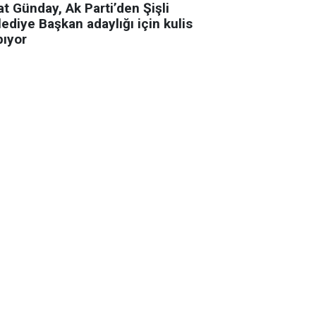
t Günday, Ak Parti’den Şişli
ediye Başkan adaylığı için kulis
pıyor