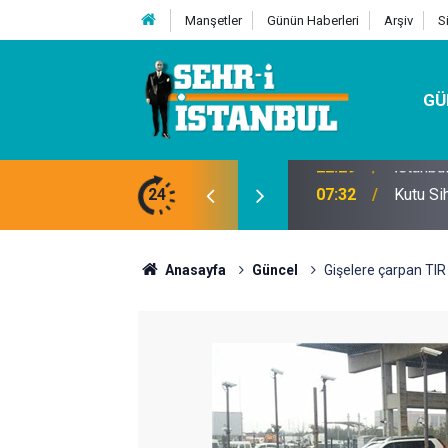
Manşetler
Günün Haberleri
Arşiv
S
GÜ
24
07:32
Kutu Si
Anasayfa
Güncel
Gişelere çarpan TIR