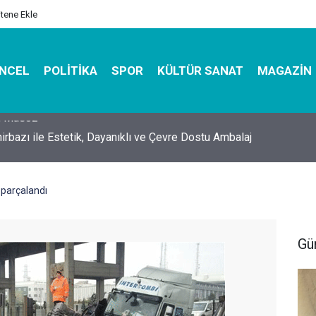
itene Ekle
NCEL
POLITIKA
SPOR
KÜLTÜR SANAT
MAGAZIN
hirbazı ile Estetik, Dayanıklı ve Çevre Dostu Ambalaj
 parçalandı
Gü