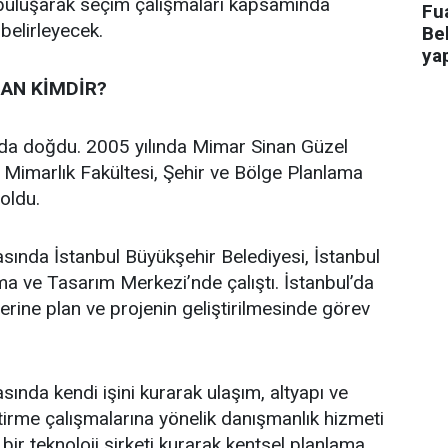
 buluşarak seçim çalışmaları kapsamında
Fua
 belirleyecek.
Bel
ya
AN KİMDİR?
’da doğdu. 2005 yılında Mimar Sinan Güzel
i Mimarlık Fakültesi, Şehir ve Bölge Planlama
oldu.
asında İstanbul Büyükşehir Belediyesi, İstanbul
a ve Tasarım Merkezi’nde çalıştı. İstanbul’da
üzerine plan ve projenin geliştirilmesinde görev
sında kendi işini kurarak ulaşım, altyapı ve
ştirme çalışmalarına yönelik danışmanlık hizmeti
bir teknoloji şirketi kurarak kentsel planlama