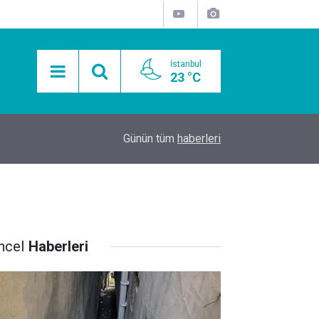
İstanbul
23 °C
15:11
Mobil Araçlarla Hayır Lokması Dağıtımının Avanta
Günün tüm
haberleri
ncel
Haberleri