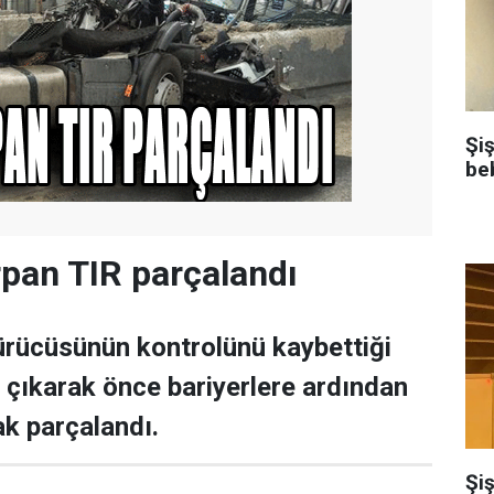
Şi
be
rpan TIR parçalandı
rücüsünün kontrolünü kaybettiği
 çıkarak önce bariyerlere ardından
ak parçalandı.
Şiş