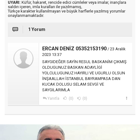
UYARI:
Küfür, hakaret, rencide edici cümleler veya imalar, inançlara
saldırı içeren, imla kuralları ile yazılmamış,
Türkçe karakter kullanılmayan ve büyük harflerle yazılmış yorumlar
onaylanmamaktadır.
1 Yorum
ERCAN DENİZ 05352153190
/ 23 Aralık
2023 13:37
SAYGIDEĞER SAYİN RESUL BASKANİM ÇIKMIŞ
OLDUGUNUZ BASKAN ADAYLİGİ
YOLCULUGUNUZ HAYIRLI VE UGURLU OLSUN
İNŞAALLAH İSTANBUL BAYRAMPASA DAN
KUCAK DOLUSU SELAM SEVGİ VE
SAYGILARIMLA
Yanıtla
(0)
(0)