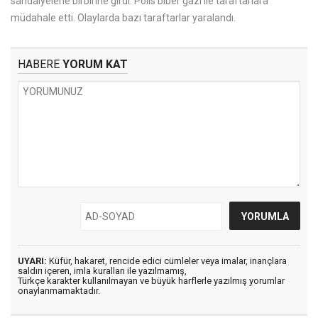
sandalyelerle birbirine girdi. Polis biber gazı ile taraftarlara
müdahale etti. Olaylarda bazı taraftarlar yaralandı.
HABERE
YORUM KAT
UYARI:
Küfür, hakaret, rencide edici cümleler veya imalar, inançlara
saldırı içeren, imla kuralları ile yazılmamış,
Türkçe karakter kullanılmayan ve büyük harflerle yazılmış yorumlar
onaylanmamaktadır.