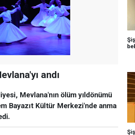
Şi
be
vlana'yı andı
iyesi, Mevlana'nın ölüm yıldönümü
dem Bayazıt Kültür Merkezi'nde anma
di.
Şiş