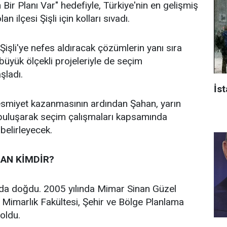
n Bir Planı Var" hedefiyle, Türkiye'nin en gelişmiş
an ilçesi Şişli için kolları sıvadı.
işli'ye nefes aldıracak çözümlerin yanı sıra
n büyük ölçekli projeleriyle de seçim
aşladı.
İst
 resmiyet kazanmasının ardından Şahan, yarın
 buluşarak seçim çalışmaları kapsamında
 belirleyecek.
AN KİMDİR?
’da doğdu. 2005 yılında Mimar Sinan Güzel
i Mimarlık Fakültesi, Şehir ve Bölge Planlama
oldu.