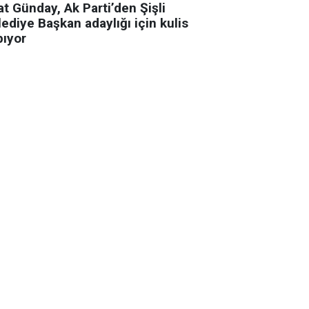
t Günday, Ak Parti’den Şişli
ediye Başkan adaylığı için kulis
pıyor