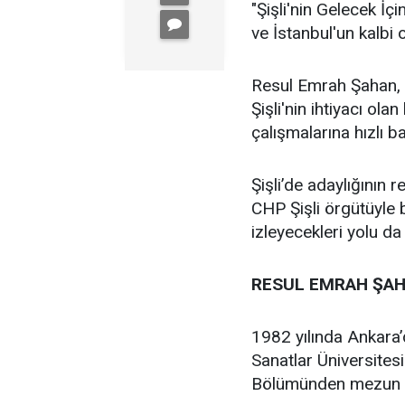
"Şişli'nin Gelecek İçi
ve İstanbul'un kalbi ol
Resul Emrah Şahan, Ş
Şişli'nin ihtiyacı ola
çalışmalarına hızlı b
Şişli’de adaylığının
CHP Şişli örgütüyle
izleyecekleri yolu da
RESUL EMRAH ŞAH
1982 yılında Ankara
Sanatlar Üniversites
Bölümünden mezun 