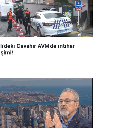
li'deki Cevahir AVM'de intihar
işimi!