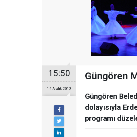
15:50
Güngören Me
14 Aralık 2012
Güngören Beled
dolayısıyla Er
programı düzele