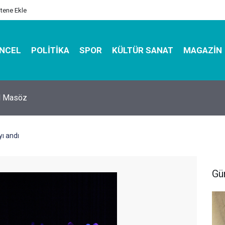
itene Ekle
NCEL
POLITIKA
SPOR
KÜLTÜR SANAT
MAGAZIN
hirbazı ile Estetik, Dayanıklı ve Çevre Dostu Ambalaj
ı andı
Gü