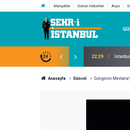
Manşetler
Günün Haberleri
Arşiv
S
GÜ
24
07:32
Kutu Si
Anasayfa
Güncel
Güngören Mevlana'y