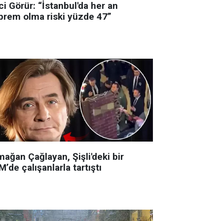
i Görür: “İstanbul'da her an
prem olma riski yüzde 47”
ağan Çağlayan, Şişli'deki bir
’de çalışanlarla tartıştı