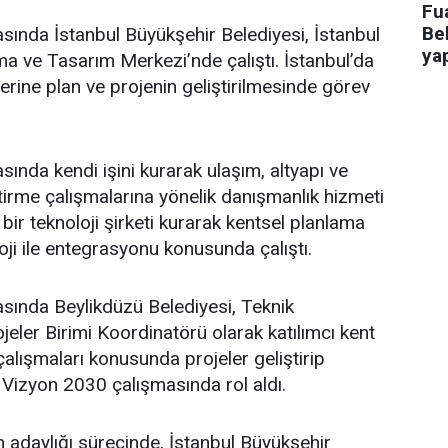
Fua
Bel
asında İstanbul Büyükşehir Belediyesi, İstanbul
ya
a ve Tasarım Merkezi’nde çalıştı. İstanbul’da
üzerine plan ve projenin geliştirilmesinde görev
sında kendi işini kurarak ulaşım, altyapı ve
ştirme çalışmalarına yönelik danışmanlık hizmeti
bir teknoloji şirketi kurarak kentsel planlama
oji ile entegrasyonu konusunda çalıştı.
asında Beylikdüzü Belediyesi, Teknik
eler Birimi Koordinatörü olarak katılımcı kent
lışmaları konusunda projeler geliştirip
 Vizyon 2030 çalışmasında rol aldı.
adaylığı sürecinde, İstanbul Büyükşehir