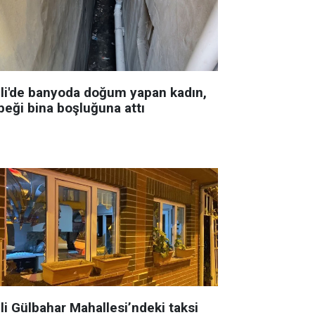
şli'de banyoda doğum yapan kadın,
beği bina boşluğuna attı
li Gülbahar Mahallesi’ndeki taksi