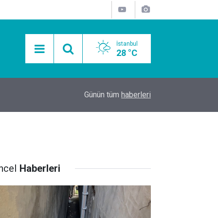
İstanbul
28 °C
15:11
Mobil Araçlarla Hayır Lokması Dağıtımının Avanta
Günün tüm
haberleri
ncel
Haberleri