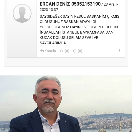
ERCAN DENİZ 05352153190
/ 23 Aralık
2023 13:37
SAYGIDEĞER SAYİN RESUL BASKANİM ÇIKMIŞ
OLDUGUNUZ BASKAN ADAYLİGİ
YOLCULUGUNUZ HAYIRLI VE UGURLU OLSUN
İNŞAALLAH İSTANBUL BAYRAMPASA DAN
KUCAK DOLUSU SELAM SEVGİ VE
SAYGILARIMLA
Yanıtla
(0)
(0)