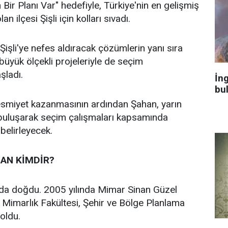
n Bir Planı Var" hedefiyle, Türkiye'nin en gelişmiş
an ilçesi Şişli için kolları sıvadı.
işli'ye nefes aldıracak çözümlerin yanı sıra
n büyük ölçekli projeleriyle de seçim
aşladı.
İng
bu
 resmiyet kazanmasının ardından Şahan, yarın
 buluşarak seçim çalışmaları kapsamında
 belirleyecek.
AN KİMDİR?
’da doğdu. 2005 yılında Mimar Sinan Güzel
i Mimarlık Fakültesi, Şehir ve Bölge Planlama
oldu.