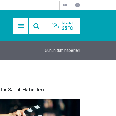
İstanbul
25 °C
15:11
Mobil Araçlarla Hayır Lokması Dağıtımının Avanta
Günün tüm
haberleri
ltür Sanat
Haberleri