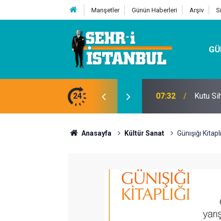
Manşetler
Günün Haberleri
Arşiv
S
GÜ
24
07:32
Kutu Si
Anasayfa
Kültür Sanat
Günışığı Kitapl