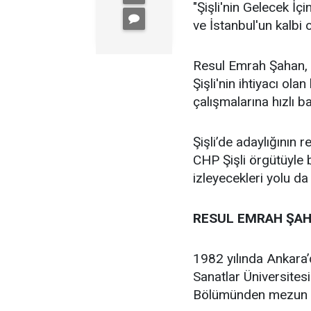
"Şişli'nin Gelecek İçi
ve İstanbul'un kalbi ol
Resul Emrah Şahan, Ş
Şişli'nin ihtiyacı ola
çalışmalarına hızlı b
Şişli’de adaylığının
CHP Şişli örgütüyle
izleyecekleri yolu da
RESUL EMRAH ŞAH
1982 yılında Ankara
Sanatlar Üniversites
Bölümünden mezun 