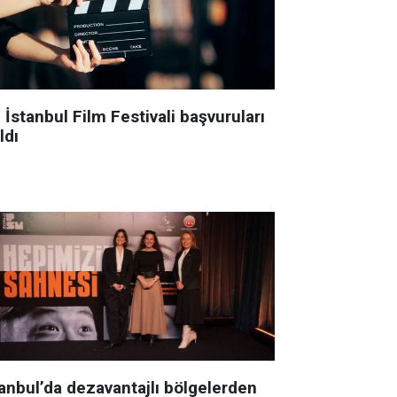
 İstanbul Film Festivali başvuruları
ldı
tanbul’da dezavantajlı bölgelerden