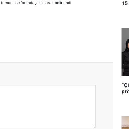
15 
a teması ise ‘arkadaşlık’ olarak belirlendi
“Çi
pr