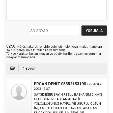
UYARI:
Küfür, hakaret, rencide edici cümleler veya imalar, inançlara
saldırı içeren, imla kuralları ile yazılmamış,
Türkçe karakter kullanılmayan ve büyük harflerle yazılmış yorumlar
onaylanmamaktadır.
1 Yorum
ERCAN DENİZ 05352153190
/ 23 Aralık
2023 13:37
SAYGIDEĞER SAYİN RESUL BASKANİM ÇIKMIŞ
OLDUGUNUZ BASKAN ADAYLİGİ
YOLCULUGUNUZ HAYIRLI VE UGURLU OLSUN
İNŞAALLAH İSTANBUL BAYRAMPASA DAN
KUCAK DOLUSU SELAM SEVGİ VE