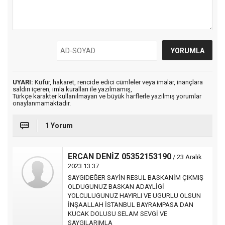
UYARI:
Küfür, hakaret, rencide edici cümleler veya imalar, inançlara
saldırı içeren, imla kuralları ile yazılmamış,
Türkçe karakter kullanılmayan ve büyük harflerle yazılmış yorumlar
onaylanmamaktadır.
1 Yorum
ERCAN DENİZ 05352153190
/ 23 Aralık
2023 13:37
SAYGIDEĞER SAYİN RESUL BASKANİM ÇIKMIŞ
OLDUGUNUZ BASKAN ADAYLİGİ
YOLCULUGUNUZ HAYIRLI VE UGURLU OLSUN
İNŞAALLAH İSTANBUL BAYRAMPASA DAN
KUCAK DOLUSU SELAM SEVGİ VE
SAYGILARIMLA