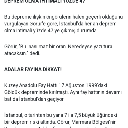
DEPREM OLMA İHTİMALİ YÜZDE 47
Bu depreme ilişkin öngörülerin halen geçerli olduğunu
vurgulayan Görür'e göre, İstanbul'da her an deprem
olma ihtimali yüzde 47'ye çıkmış durumda.
Görür, "Bu inanılmaz bir oran. Neredeyse yazı tura
atacaksın." dedi.
ADALAR FAYINA DİKKAT!
Kuzey Anadolu Fay Hattı 17 Ağustos 1999'daki
Gölcük depreminde kırılmıştı. Aynı fay hattının devamı
batıda İstanbul'dan geçiyor.
İstanbul, o tarihten bu yana 7 ila 7,5 büyüklüğündeki
bir deprem riski altında. Görür, Marmara Bölgesi'nin