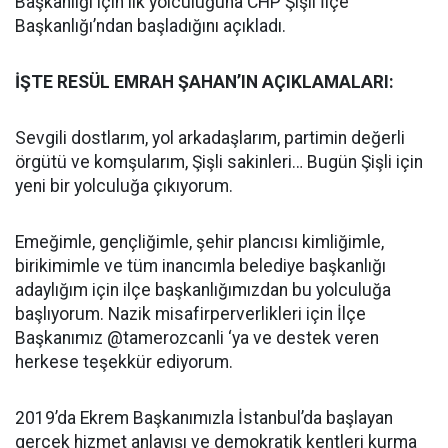
Başkanlığı için ilk yolculuğuna CHP Şişli İlçe
Başkanlığı’ndan başladığını açıkladı.
İŞTE RESÜL EMRAH ŞAHAN’IN AÇIKLAMALARI:
Sevgili dostlarım, yol arkadaşlarım, partimin değerli
örgütü ve komşularım, Şişli sakinleri… Bugün Şişli için
yeni bir yolculuğa çıkıyorum.
Emeğimle, gençliğimle, şehir plancısı kimliğimle,
birikimimle ve tüm inancımla belediye başkanlığı
adaylığım için ilçe başkanlığımızdan bu yolculuğa
başlıyorum. Nazik misafirperverlikleri için İlçe
Başkanımız @tamerozcanli ‘ya ve destek veren
herkese teşekkür ediyorum.
2019’da Ekrem Başkanımızla İstanbul’da başlayan
gerçek hizmet anlayışı ve demokratik kentleri kurma