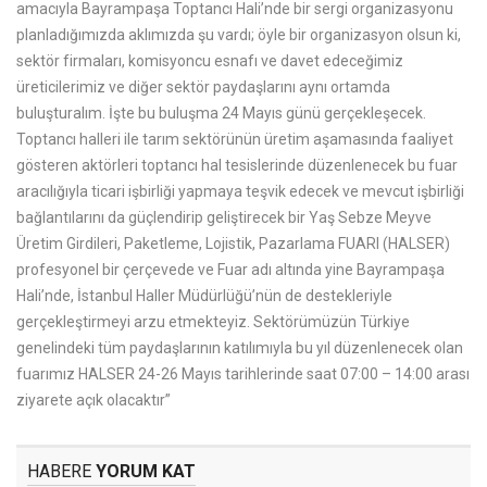
amacıyla Bayrampaşa Toptancı Hali’nde bir sergi organizasyonu
planladığımızda aklımızda şu vardı; öyle bir organizasyon olsun ki,
sektör firmaları, komisyoncu esnafı ve davet edeceğimiz
üreticilerimiz ve diğer sektör paydaşlarını aynı ortamda
buluşturalım. İşte bu buluşma 24 Mayıs günü gerçekleşecek.
Toptancı halleri ile tarım sektörünün üretim aşamasında faaliyet
gösteren aktörleri toptancı hal tesislerinde düzenlenecek bu fuar
aracılığıyla ticari işbirliği yapmaya teşvik edecek ve mevcut işbirliği
bağlantılarını da güçlendirip geliştirecek bir Yaş Sebze Meyve
Üretim Girdileri, Paketleme, Lojistik, Pazarlama FUARI (HALSER)
profesyonel bir çerçevede ve Fuar adı altında yine Bayrampaşa
Hali’nde, İstanbul Haller Müdürlüğü’nün de destekleriyle
gerçekleştirmeyi arzu etmekteyiz. Sektörümüzün Türkiye
genelindeki tüm paydaşlarının katılımıyla bu yıl düzenlenecek olan
fuarımız HALSER 24-26 Mayıs tarihlerinde saat 07:00 – 14:00 arası
ziyarete açık olacaktır”
HABERE
YORUM KAT