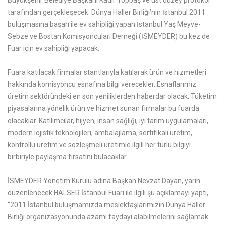
Büyükşehir Belediye Başkanı Kadir Topbaş ve üst düzey protokol
tarafından gerçekleşecek. Dünya Haller Birliği’nin İstanbul 2011
buluşmasına başarı ile ev sahipliği yapan İstanbul Yaş Meyve-
Sebze ve Bostan Komisyoncuları Derneği (İSMEYDER) bu kez de
Fuar için ev sahipliği yapacak.
Fuara katılacak firmalar stantlarıyla katılarak ürün ve hizmetleri
hakkında komisyoncu esnafına bilgi verecekler. Esnaflarımız
üretim sektöründeki en son yeniliklerden haberdar olacak. Tüketim
piyasalarına yönelik ürün ve hizmet sunan firmalar bu fuarda
olacaklar. Katılımcılar, hijyen, insan sağlığı, iyi tarım uygulamaları,
modern lojistik teknolojileri, ambalajlama, sertifikalı üretim,
kontrollü üretim ve sözleşmeli üretimle ilgili her türlü bilgiyi
birbiriyle paylaşma fırsatını bulacaklar.
İSMEYDER Yönetim Kurulu adına Başkan Nevzat Dayan, yarın
düzenlenecek HALSER İstanbul Fuarı ile ilgili şu açıklamayı yaptı,
“2011 İstanbul buluşmamızda meslektaşlarımızın Dünya Haller
Birliği organizasyonunda azami faydayı alabilmelerini sağlamak