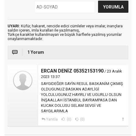
UYARI:
Küfür, hakaret, rencide edici cümleler veya imalar, inançlara
saldırı içeren, imla kuralları ile yazılmamış,
Türkçe karakter kullanılmayan ve büyük harflerle yazılmış yorumlar
onaylanmamaktadır.
1 Yorum
ERCAN DENİZ 05352153190
/ 23 Aralık
2023 13:37
SAYGIDEĞER SAYİN RESUL BASKANİM ÇIKMIŞ
OLDUGUNUZ BASKAN ADAYLİGİ
YOLCULUGUNUZ HAYIRLI VE UGURLU OLSUN
İNŞAALLAH İSTANBUL BAYRAMPASA DAN
KUCAK DOLUSU SELAM SEVGİ VE
SAYGILARIMLA
Yanıtla
(0)
(0)