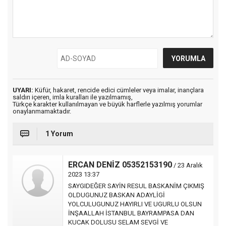
UYARI:
Küfür, hakaret, rencide edici cümleler veya imalar, inançlara
saldırı içeren, imla kuralları ile yazılmamış,
Türkçe karakter kullanılmayan ve büyük harflerle yazılmış yorumlar
onaylanmamaktadır.
1 Yorum
ERCAN DENİZ 05352153190
/ 23 Aralık
2023 13:37
SAYGIDEĞER SAYİN RESUL BASKANİM ÇIKMIŞ
OLDUGUNUZ BASKAN ADAYLİGİ
YOLCULUGUNUZ HAYIRLI VE UGURLU OLSUN
İNŞAALLAH İSTANBUL BAYRAMPASA DAN
KUCAK DOLUSU SELAM SEVGİ VE