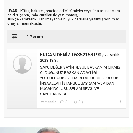
UYARI:
Küfür, hakaret, rencide edici cümleler veya imalar, inançlara
saldırı içeren, imla kuralları ile yazılmamış,
Türkçe karakter kullanılmayan ve büyük harflerle yazılmış yorumlar
onaylanmamaktadır.
1 Yorum
ERCAN DENİZ 05352153190
/ 23 Aralık
2023 13:37
SAYGIDEĞER SAYİN RESUL BASKANİM ÇIKMIŞ
OLDUGUNUZ BASKAN ADAYLİGİ
YOLCULUGUNUZ HAYIRLI VE UGURLU OLSUN
İNŞAALLAH İSTANBUL BAYRAMPASA DAN
KUCAK DOLUSU SELAM SEVGİ VE
SAYGILARIMLA
Yanıtla
(0)
(0)