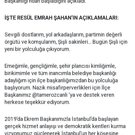
Başkanlığı’ndan başladığını açıkladı.
İŞTE RESÜL EMRAH ŞAHAN’IN AÇIKLAMALARI:
Sevgili dostlarım, yol arkadaşlarım, partimin değerli
örgütü ve komşularım, Şişli sakinleri… Bugün Şişli için
yeni bir yolculuğa çıkıyorum.
Emeğimle, gençliğimle, şehir plancısı kimliğimle,
birikimimle ve tüm inancımla belediye başkanlığı
adaylığım için ilçe başkanlığımızdan bu yolculuğa
başlıyorum. Nazik misafirperverlikleri için İlçe
Başkanımız @tamerozcanli ‘ya ve destek veren
herkese teşekkür ediyorum.
2019’da Ekrem Başkanımızla İstanbul’da başlayan
gerçek hizmet anlayışı ve demokratik kentleri kurma
vizyonumuz güçlenerek İstanbul’un her köşesine