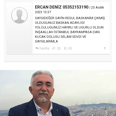
ERCAN DENİZ 05352153190
/ 23 Aralık
2023 13:37
SAYGIDEĞER SAYİN RESUL BASKANİM ÇIKMIŞ
OLDUGUNUZ BASKAN ADAYLİGİ
YOLCULUGUNUZ HAYIRLI VE UGURLU OLSUN
İNŞAALLAH İSTANBUL BAYRAMPASA DAN
KUCAK DOLUSU SELAM SEVGİ VE
SAYGILARIMLA
Yanıtla
(0)
(0)