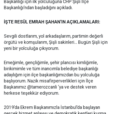
Başkanlığı için ilk yolculuğuna CHP Şişli İlçe
Başkanlığı’ndan başladığını açıkladı.
İŞTE RESÜL EMRAH ŞAHAN’IN AÇIKLAMALARI:
Sevgili dostlarım, yol arkadaşlarım, partimin değerli
örgütü ve komşularım, Şişli sakinleri… Bugün Şişli için
yeni bir yolculuğa çıkıyorum.
Emeğimle, gençliğimle, şehir plancısı kimliğimle,
birikimimle ve tüm inancımla belediye başkanlığı
adaylığım için ilçe başkanlığımızdan bu yolculuğa
başlıyorum. Nazik misafirperverlikleri için İlçe
Başkanımız @tamerozcanli ‘ya ve destek veren
herkese teşekkür ediyorum.
2019’da Ekrem Başkanımızla İstanbul’da başlayan
gerçek hizmet anlayışı ve demokratik kentleri kurma