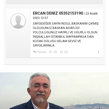
ERCAN DENİZ 05352153190
/ 23 Aralık
2023 13:37
SAYGIDEĞER SAYİN RESUL BASKANİM ÇIKMIŞ
OLDUGUNUZ BASKAN ADAYLİGİ
YOLCULUGUNUZ HAYIRLI VE UGURLU OLSUN
İNŞAALLAH İSTANBUL BAYRAMPASA DAN
KUCAK DOLUSU SELAM SEVGİ VE
SAYGILARIMLA
Yanıtla
(0)
(0)