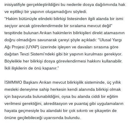
inisiyatifiyle gerçekleştirildiğini bu nedenle dosya dağılımında hak
ve eşitlikçi bir yapının oluşamadığını söyledi.
“Hakim bütünüyle elindeki bilirkişi listesinden ilgili alanda bir ismi
seçiyor ancak görevlendirmede bir sıralama mevcut değil”
tespitinde bulunan Arıkan hakimlerin bilirkişileri direkt atamasının
doğru olmadığını savunarak çareyi şöyle açıkladı: “Ulusal Yargı
Ağı Projesi (UYAP) üzerinde işleyen ve davaları sırasına göre
dağıtan Tevzi Sistemi’ndeki gibi bir yapının kurulması gerekiyor.
Böylelikle her bilirkişi dosya görevlendirmesi hakkını kullanabilir.
İkili ilişkilerin de önü kapanır.”
İSMMMO Başkanı Arıkan mevcut bilirkişilik sisteminde, üç yıllık
mesleki deneyime sahip herkesin kendi alanında bilirkişi olmak
için başvuruda bulunabildiğini, oysa bu alanda ciddi bir eğitim
verilmesi gerektiğini, akreditasyon ve puantaj gibi uygulamaların
hayata geçmesiyle bu alandaki bir çok sıkıntı ve şikayetin de
önüne geçilebileceği uyarısında bulundu.