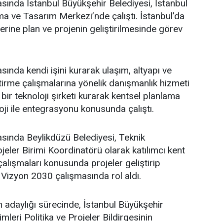
asında İstanbul Büyükşehir Belediyesi, İstanbul
a ve Tasarım Merkezi’nde çalıştı. İstanbul’da
üzerine plan ve projenin geliştirilmesinde görev
sında kendi işini kurarak ulaşım, altyapı ve
ştirme çalışmalarına yönelik danışmanlık hizmeti
bir teknoloji şirketi kurarak kentsel planlama
oji ile entegrasyonu konusunda çalıştı.
asında Beylikdüzü Belediyesi, Teknik
eler Birimi Koordinatörü olarak katılımcı kent
lışmaları konusunda projeler geliştirip
 Vizyon 2030 çalışmasında rol aldı.
adaylığı sürecinde, İstanbul Büyükşehir
leri Politika ve Projeler Bildirgesinin