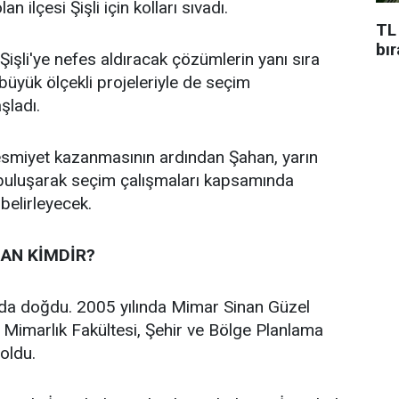
an ilçesi Şişli için kolları sıvadı.
TL
bı
işli'ye nefes aldıracak çözümlerin yanı sıra
n büyük ölçekli projeleriyle de seçim
aşladı.
 resmiyet kazanmasının ardından Şahan, yarın
 buluşarak seçim çalışmaları kapsamında
 belirleyecek.
AN KİMDİR?
’da doğdu. 2005 yılında Mimar Sinan Güzel
i Mimarlık Fakültesi, Şehir ve Bölge Planlama
oldu.