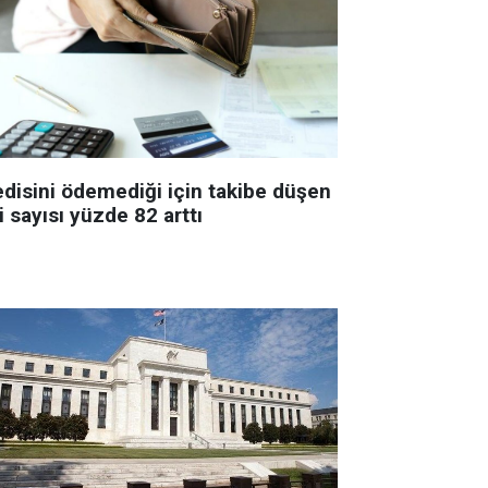
edisini ödemediği için takibe düşen
i sayısı yüzde 82 arttı