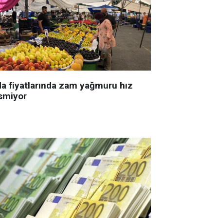
da fiyatlarında zam yağmuru hız
smiyor