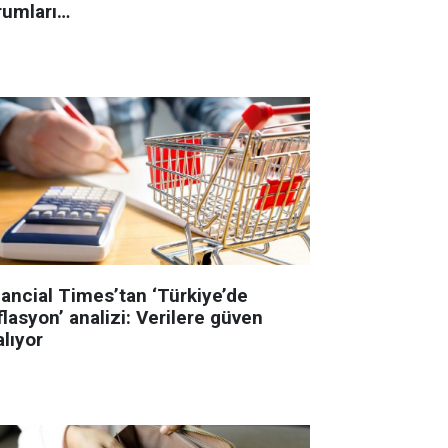
rumları…
nancial Times’tan ‘Türkiye’de
lasyon’ analizi: Verilere güven
lıyor