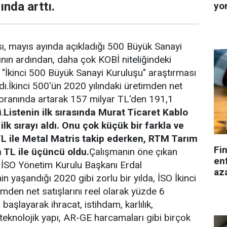
ında arttı.
yo
ı, mayıs ayında açıkladığı 500 Büyük Sanayi
nın ardından, daha çok KOBİ niteliğindeki
 "İkinci 500 Büyük Sanayi Kuruluşu" araştırması
dı.İkinci 500'ün 2020 yılındaki üretimden net
 oranında artarak 157 milyar TL'den 191,1
.
Listenin ilk sırasında Murat Ticaret Kablo
ilk sırayı aldı. Onu çok küçük bir farkla ve
TL ile Metal Matris takip ederken, RTM Tarım
Fi
 TL ile üçüncü oldu.
Çalışmanın öne çıkan
enf
 İSO Yönetim Kurulu Başkanı Erdal
aza
 yaşandığı 2020 gibi zorlu bir yılda, İSO İkinci
imden net satışlarını reel olarak yüzde 6
başlayarak ihracat, istihdam, karlılık,
 teknolojik yapı, AR-GE harcamaları gibi birçok