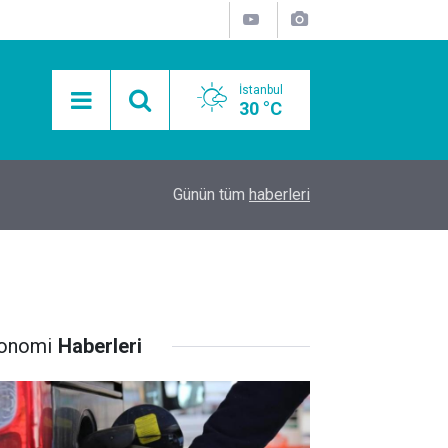
İstanbul
30 °C
15:11
Mobil Araçlarla Hayır Lokması Dağıtımının Avanta
Günün tüm
haberleri
onomi
Haberleri