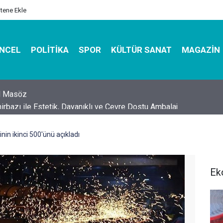
itene Ekle
NCEL
POLITIKA
SPOR
KÜLTÜR SANAT
MAGAZIN
hirbazı ile Estetik, Dayanıklı ve Çevre Dostu Ambalaj
inin ikinci 500'ünü açıkladı
Ek