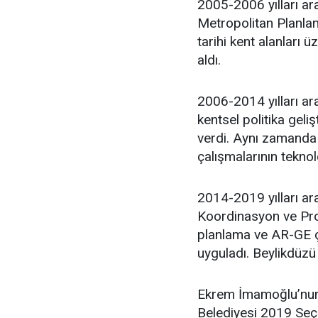
2005-2006 yılları ar
Metropolitan Planlam
tarihi kent alanları 
aldı.
2006-2014 yılları ara
kentsel politika geli
verdi. Aynı zamanda 
çalışmalarının teknol
2014-2019 yılları ar
Koordinasyon ve Proj
planlama ve AR-GE ça
uyguladı. Beylikdüzü
Ekrem İmamoğlu’nun 
Belediyesi 2019 Seçim