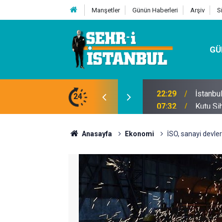
Manşetler
Günün Haberleri
Arşiv
S
GÜ
24
07:32
Kutu Si
Anasayfa
Ekonomi
İSO, sanayi devler