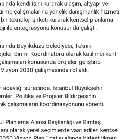
sında kendi işini kurarak ulaşım, altyapı ve
ştirme çalışmalarına yönelik danışmanlık hizmeti
bir teknoloji şirketi kurarak kentsel planlama
oji ile entegrasyonu konusunda çalıştı.
asında Beylikdüzü Belediyesi, Teknik
eler Birimi Koordinatörü olarak katılımcı kent
lışmaları konusunda projeler geliştirip
 Vizyon 2030 çalışmasında rol aldı.
adaylığı sürecinde, İstanbul Büyükşehir
leri Politika ve Projeler Bildirgesinin
ik çalışmaların koordinasyonunu yönetti.
l Planlama Ajansı Başkanlığı ve Bimtaş
nı olarak yerel seçimlerde vaat edilen kentsel
 2050 Vizyon Planı” çatısı altında birleştirilmesi