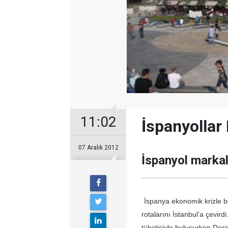
11:02
İspanyollar
07 Aralık 2012
İspanyol markala
İspanya ekonomik krizle 
rotalarını İstanbul’a çevi
tüketiciyle buluşurken Des