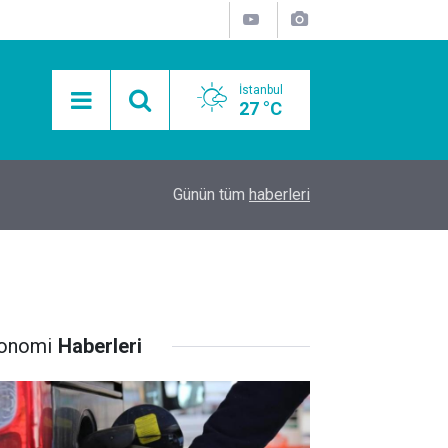
İstanbul
27 °C
15:11
Mobil Araçlarla Hayır Lokması Dağıtımının Avanta
Günün tüm
haberleri
onomi
Haberleri