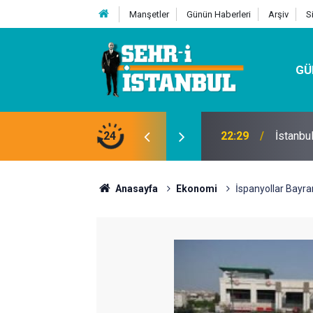
Manşetler
Günün Haberleri
Arşiv
S
GÜ
24
07:32
Kutu Si
Anasayfa
Ekonomi
İspanyollar Bayra