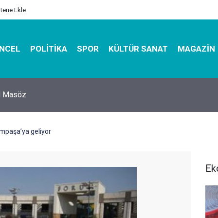
itene Ekle
NCEL
POLITIKA
SPOR
KÜLTÜR SANAT
MAGAZIN
hirbazı ile Estetik, Dayanıklı ve Çevre Dostu Ambalaj
mpaşa’ya geliyor
Ek