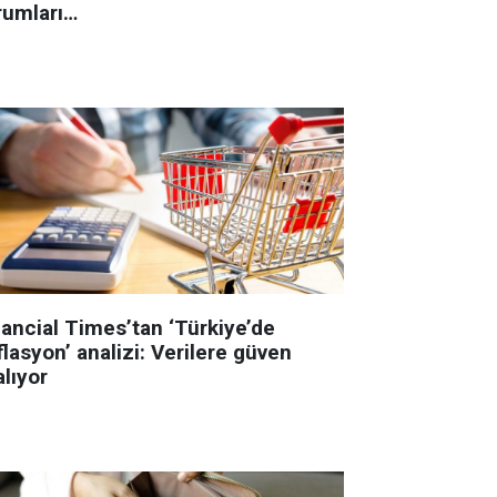
rumları…
nancial Times’tan ‘Türkiye’de
lasyon’ analizi: Verilere güven
lıyor