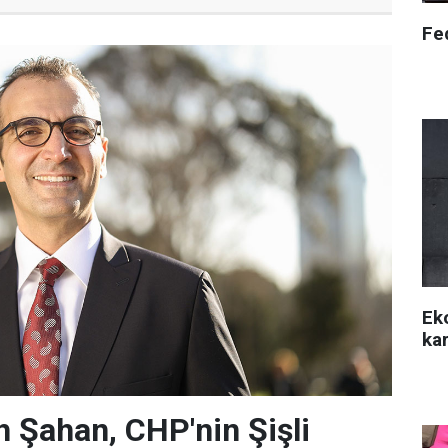
Fed
Ek
kar
 Şahan, CHP'nin Şişli