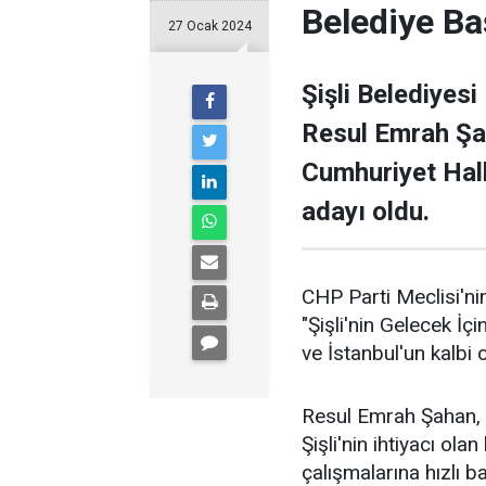
Belediye Ba
27 Ocak 2024
Şişli Belediyesi
Resul Emrah Şa
Cumhuriyet Halk
adayı oldu.
CHP Parti Meclisi'nin
"Şişli'nin Gelecek İçi
ve İstanbul'un kalbi ol
Resul Emrah Şahan, Ş
Şişli'nin ihtiyacı ola
çalışmalarına hızlı b