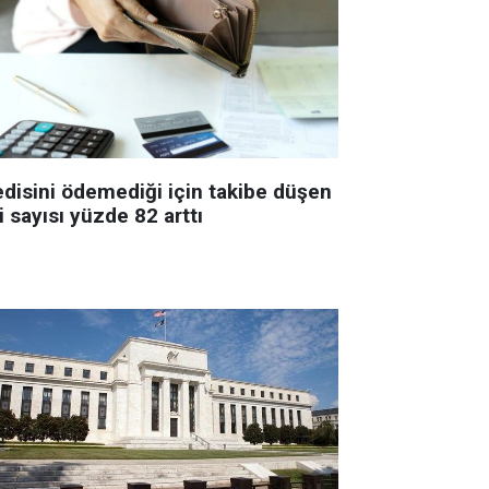
edisini ödemediği için takibe düşen
i sayısı yüzde 82 arttı