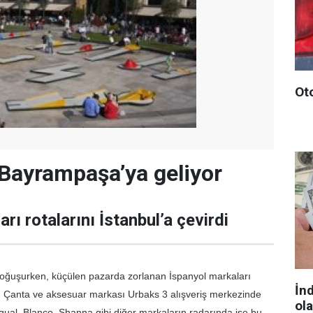
Ot
 Bayrampaşa’ya geliyor
rı rotalarını İstanbul’a çevirdi
boğuşurken, küçülen pazarda zorlanan İspanyol markaları
İn
rdi. Çanta ve aksesuar markası Urbaks 3 alışveriş merkezinde
ol
igual, Blanco, Shanna gibi diğer markaların radarında ise bu