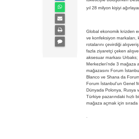
yıl 28 milyon kişiyi ağırl
Global ekonomik krizden en 
ve konfeksiyon markaları, k
rotalarını çevirdiği alışver
fazla ziyaretçi çeken alışv
aksesuar markası Urbaks; 
Merkezleri’nde 3 mağaza açt
mağazasını Forum İstanbul’
Blanco ve Shana da Forum İ
Forum İstanbul’un Genel M
Dünyada Polonya, Rusya ve
Türkiye pazarındaki hızlı
mağaza açmak için sırada b
.