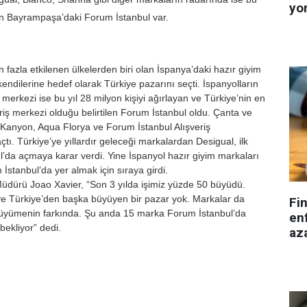
yo
ayan Bayrampaşa’daki Forum İstanbul var.
fazla etkilenen ülkelerden biri olan İspanya’daki hazır giyim
endilerine hedef olarak Türkiye pazarını seçti. İspanyolların
iş merkezi ise bu yıl 28 milyon kişiyi ağırlayan ve Türkiye’nin en
eriş merkezi olduğu belirtilen Forum İstanbul oldu. Çanta ve
Kanyon, Aqua Florya ve Forum İstanbul Alışveriş
ı. Türkiye’ye yıllardır geleceği markalardan Desigual, ilk
da açmaya karar verdi. Yine İspanyol hazır giyim markaları
stanbul’da yer almak için sıraya girdi.
üdürü Joao Xavier, “Son 3 yılda işimiz yüzde 50 büyüdü.
 Türkiye’den başka büyüyen bir pazar yok. Markalar da
Fi
 büyümenin farkında. Şu anda 15 marka Forum İstanbul’da
enf
ekliyor” dedi.
aza