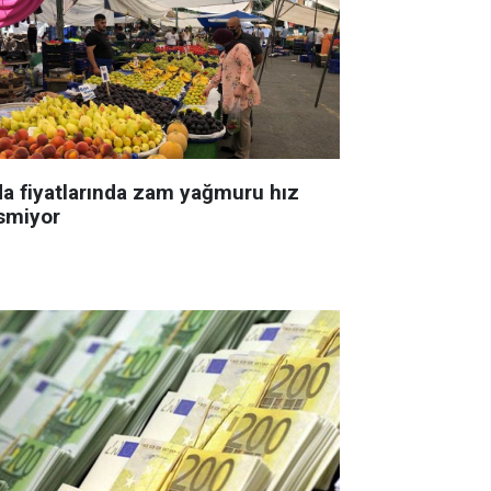
da fiyatlarında zam yağmuru hız
smiyor