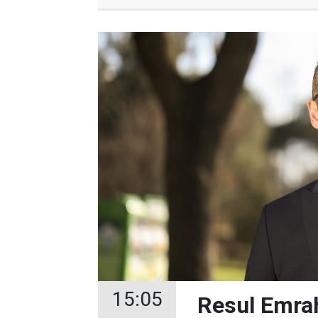
15:05
Resul Emrah