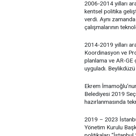
2006-2014 yılları ara
kentsel politika geli
verdi. Aynı zamanda 
çalışmalarının teknol
2014-2019 yılları ar
Koordinasyon ve Proj
planlama ve AR-GE ça
uyguladı. Beylikdüzü
Ekrem İmamoğlu’nun 
Belediyesi 2019 Seçim
hazırlanmasında tekn
2019 – 2023 İstanbu
Yönetim Kurulu Başka
politikaları “İstanbul