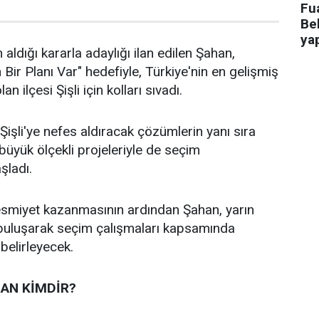
Fua
Bel
ya
 aldığı kararla adaylığı ilan edilen Şahan,
n Bir Planı Var" hedefiyle, Türkiye'nin en gelişmiş
an ilçesi Şişli için kolları sıvadı.
işli'ye nefes aldıracak çözümlerin yanı sıra
n büyük ölçekli projeleriyle de seçim
aşladı.
 resmiyet kazanmasının ardından Şahan, yarın
 buluşarak seçim çalışmaları kapsamında
 belirleyecek.
AN KİMDİR?