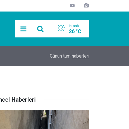
İstanbul
26 °C
15:11
Mobil Araçlarla Hayır Lokması Dağıtımının Avanta
Günün tüm
haberleri
ncel
Haberleri