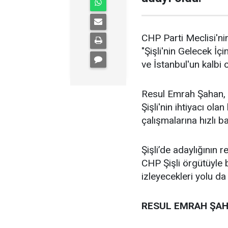
CHP Parti Meclisi'nin
"Şişli'nin Gelecek İçi
ve İstanbul'un kalbi ol
Resul Emrah Şahan, Ş
Şişli'nin ihtiyacı ola
çalışmalarına hızlı b
Şişli’de adaylığının
CHP Şişli örgütüyle
izleyecekleri yolu da
RESUL EMRAH ŞAH