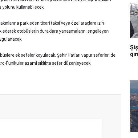
s yolunu kullanabilecek.
akınlarına park eden ticari taksi veya özel araçlara izin
k ederek otobüslerin duraklara yanaşmalarını engelleyen
uygulanacak.
Şiş
gir
büslere ek sefeler koyulacak. Şehir Hatları vapur seferleri de
etro-Füniküler azami sıklıkta sefer düzenleyecek.