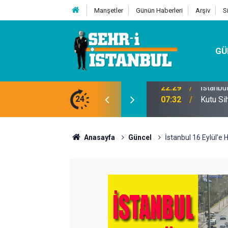
Manşetler
Günün Haberleri
Arşiv
S
GÜ
24
07:32
Kutu Si
Anasayfa
Güncel
İstanbul 16 Eylül’e 