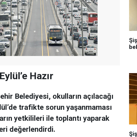
Şi
be
Eylül’e Hazır
hir Belediyesi, okulların açılacağı
ylül’de trafikte sorun yaşanmaması
ların yetkilileri ile toplantı yaparak
eri değerlendirdi.
Şiş