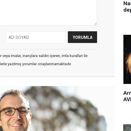
Nac
de
veya imalar, inançlara saldırı içeren, imla kuralları ile
flerle yazılmış yorumlar onaylanmamaktadır.
Arm
AVM