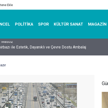
itene Ekle
NCEL
POLITIKA
SPOR
KÜLTÜR SANAT
MAGAZIN
hirbazı ile Estetik, Dayanıklı ve Çevre Dostu Ambalaj
Hazır
Gü