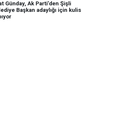
t Günday, Ak Parti’den Şişli
ediye Başkan adaylığı için kulis
pıyor