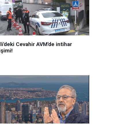
li'deki Cevahir AVM'de intihar
işimi!