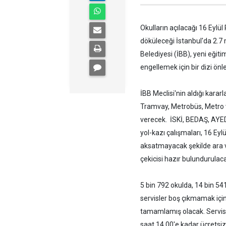
Okulların açılacağı 16 Eylül
döküleceği İstanbul'da 2.7 
Belediyesi (İBB), yeni eği
engellemek için bir dizi önl
İBB Meclisi'nin aldığı karar
Tramvay, Metrobüs, Metro v
verecek. İSKİ, BEDAŞ, AYED
yol-kazı çalışmaları, 16 Eylü
aksatmayacak şekilde ara v
çekicisi hazır bulundurulac
5 bin 792 okulda, 14 bin 54
servisler boş çıkmamak için
tamamlamış olacak. Servisle
saat 14.00'e kadar ücretsiz 