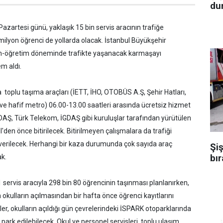
dur
 Pazartesi günü, yaklaşık 15 bin servis aracının trafiğe
milyon öğrenci de yollarda olacak. İstanbul Büyükşehir
tim-öğretim döneminde trafikte yaşanacak karmaşayı
em aldı.
la toplu taşıma araçları (İETT, İHO, OTOBÜS A.Ş, Şehir Hatları,
e hafif metro) 06.00-13.00 saatleri arasında ücretsiz hizmet
AŞ, Türk Telekom, İGDAŞ gibi kuruluşlar tarafından yürütülen
l'den önce bitirilecek. Bitirilmeyen çalışmalara da trafiği
erilecek. Herhangi bir kaza durumunda çok sayıda araç
Şiş
bır
ak.
1 servis aracıyla 298 bin 80 öğrencinin taşınması planlanırken,
 okulların açılmasından bir hafta önce öğrenci kayıtlarını
r, okulların açıldığı gün çevrelerindeki İSPARK otoparklarında
park edilebilecek. Okul ve personel servisleri, toplu ulaşım