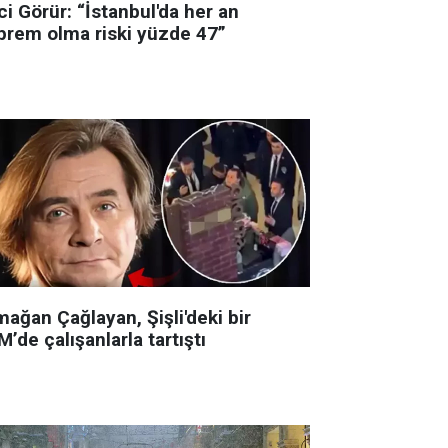
i Görür: “İstanbul'da her an
prem olma riski yüzde 47”
ağan Çağlayan, Şişli'deki bir
’de çalışanlarla tartıştı