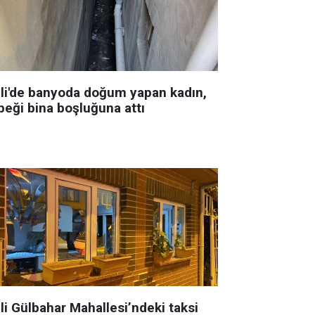
şli'de banyoda doğum yapan kadın,
beği bina boşluğuna attı
li Gülbahar Mahallesi’ndeki taksi