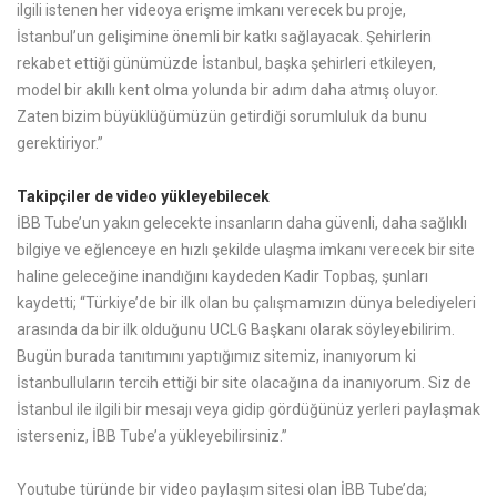
ilgili istenen her videoya erişme imkanı verecek bu proje,
İstanbul’un gelişimine önemli bir katkı sağlayacak. Şehirlerin
rekabet ettiği günümüzde İstanbul, başka şehirleri etkileyen,
model bir akıllı kent olma yolunda bir adım daha atmış oluyor.
Zaten bizim büyüklüğümüzün getirdiği sorumluluk da bunu
gerektiriyor.”
Takipçiler de video yükleyebilecek
İBB Tube’un yakın gelecekte insanların daha güvenli, daha sağlıklı
bilgiye ve eğlenceye en hızlı şekilde ulaşma imkanı verecek bir site
haline geleceğine inandığını kaydeden Kadir Topbaş, şunları
kaydetti; “Türkiye’de bir ilk olan bu çalışmamızın dünya belediyeleri
arasında da bir ilk olduğunu UCLG Başkanı olarak söyleyebilirim.
Bugün burada tanıtımını yaptığımız sitemiz, inanıyorum ki
İstanbulluların tercih ettiği bir site olacağına da inanıyorum. Siz de
İstanbul ile ilgili bir mesajı veya gidip gördüğünüz yerleri paylaşmak
isterseniz, İBB Tube’a yükleyebilirsiniz.”
Youtube türünde bir video paylaşım sitesi olan İBB Tube’da;