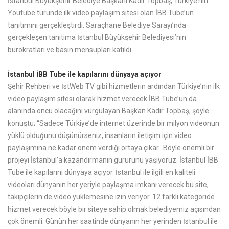
İstanbul Büyükşehir Belediye Başkanı Kadir Topbaş, Türkiye’nin
Youtube türünde ilk video paylaşım sitesi olan İBB Tube’un
tanıtımını gerçekleştirdi. Saraçhane Belediye Sarayı’nda
gerçekleşen tanıtıma İstanbul Büyükşehir Belediyesi’nin
bürokratları ve basın mensupları katıldı.
İstanbul İBB Tube ile kapılarını dünyaya açıyor
Şehir Rehberi ve İstWeb TV gibi hizmetlerin ardından Türkiye’nin ilk
video paylaşım sitesi olarak hizmet verecek İBB Tube’un da
alanında öncü olacağını vurgulayan Başkan Kadir Topbaş, şöyle
konuştu; “Sadece Türkiye’de internet üzerinde bir milyon videonun
yüklü olduğunu düşünürseniz, insanların iletişim için video
paylaşımına ne kadar önem verdiği ortaya çıkar. Böyle önemli bir
projeyi İstanbul’a kazandırmanın gururunu yaşıyoruz. İstanbul İBB
Tube ile kapılarını dünyaya açıyor. İstanbul ile ilgili en kaliteli
videoları dünyanın her yeriyle paylaşma imkanı verecek bu site,
takipçilerin de video yüklemesine izin veriyor. 12 farklı kategoride
hizmet verecek böyle bir siteye sahip olmak belediyemiz açısından
çok önemli. Günün her saatinde dünyanın her yerinden İstanbul ile