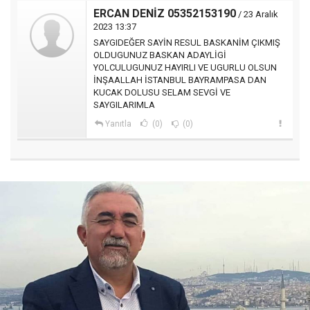
ERCAN DENİZ 05352153190
/ 23 Aralık
2023 13:37
SAYGIDEĞER SAYİN RESUL BASKANİM ÇIKMIŞ
OLDUGUNUZ BASKAN ADAYLİGİ
YOLCULUGUNUZ HAYIRLI VE UGURLU OLSUN
İNŞAALLAH İSTANBUL BAYRAMPASA DAN
KUCAK DOLUSU SELAM SEVGİ VE
SAYGILARIMLA
Yanıtla
(0)
(0)