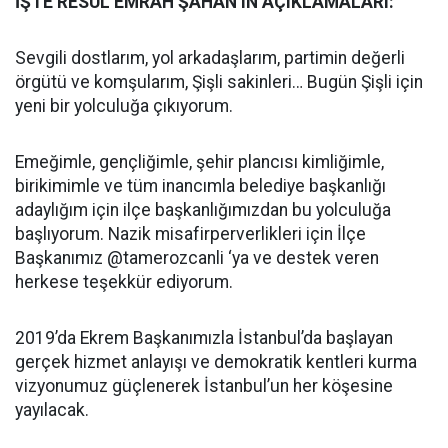
İŞTE RESÜL EMRAH ŞAHAN’IN AÇIKLAMALARI:
Sevgili dostlarım, yol arkadaşlarım, partimin değerli
örgütü ve komşularım, Şişli sakinleri… Bugün Şişli için
yeni bir yolculuğa çıkıyorum.
Emeğimle, gençliğimle, şehir plancısı kimliğimle,
birikimimle ve tüm inancımla belediye başkanlığı
adaylığım için ilçe başkanlığımızdan bu yolculuğa
başlıyorum. Nazik misafirperverlikleri için İlçe
Başkanımız @tamerozcanli ‘ya ve destek veren
herkese teşekkür ediyorum.
2019’da Ekrem Başkanımızla İstanbul’da başlayan
gerçek hizmet anlayışı ve demokratik kentleri kurma
vizyonumuz güçlenerek İstanbul’un her köşesine
yayılacak.